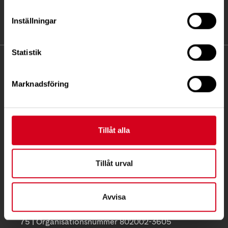
Inställningar
Statistik
KONTAKT
Marknadsföring
Besöksadress:
Ågatan 12 C, 172 62 Sundbyberg
Telefon:
08-677 70 10
Tillåt alla
Postadress:
Box 4086
Tillåt urval
171 04 Solna
info@neuro.se
Avvisa
PG 90 10 07-5 | BG 901-0075 | Swishgåva 90 100
75 | Organisationsnummer 802002-3605