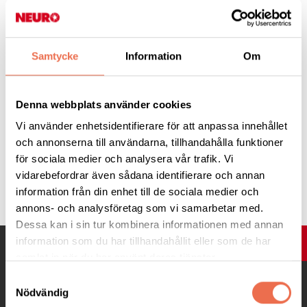
Anmälan senast 1 augusti till Catharina “Kia” Heimdahl 070-515
10 70 eller
Ann-Christin Petersén 070- 687 08 36
Meddela ev. behov av specialkost
Samtycke
Information
Om
Resan betalas senast 10 augusti till Neuro
Linköpings postgiro 66 85 64 – 8,
skriv ditt namn och att det gäller resa 27/8
Denna webbplats använder cookies
Vi reserverar oss för ev. ändringar i programmet.
Resekommittén
Vi använder enhetsidentifierare för att anpassa innehållet
och annonserna till användarna, tillhandahålla funktioner
för sociala medier och analysera vår trafik. Vi
vidarebefordrar även sådana identifierare och annan
Tipsa
information från din enhet till de sociala medier och
annons- och analysföretag som vi samarbetar med.
Dessa kan i sin tur kombinera informationen med annan
information som du har tillhandahållit eller som de har
UPP
samlat in när du har använt deras tjänster.
Samtyckesval
Nödvändig