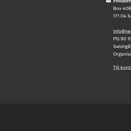
Postadre
Box 40
171 04 S
info@ne
PG 90 10
Swishgå
Organis
Till kon