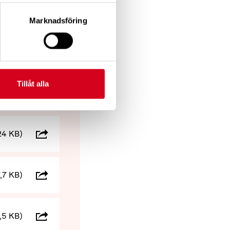
,2 KB)
Marknadsföring
48 KB)
Tillåt alla
1,2 KB)
24 KB)
,7 KB)
,5 KB)