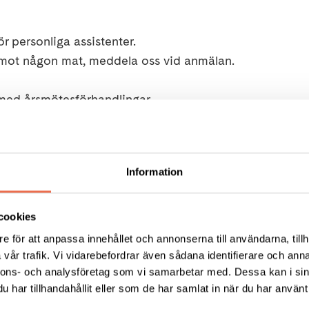
ör personliga assistenter.
 mot någon mat, meddela oss vid anmälan.
med årsmötesförhandlingar.
 26 00 14
Information
11 53 tisdagar kl. 10.00-12.00.
la i formuläret nedan
cookies
VÄLKOMNA!
e för att anpassa innehållet och annonserna till användarna, tillh
vår trafik. Vi vidarebefordrar även sådana identifierare och anna
nnons- och analysföretag som vi samarbetar med. Dessa kan i sin
har tillhandahållit eller som de har samlat in när du har använt 