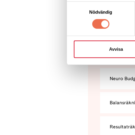
Samtyckesval
Dagordnin
Nödvändig
Verksamhet
Avvisa
Verksamhet
Neuro Budg
Balansräkn
Resultaträ