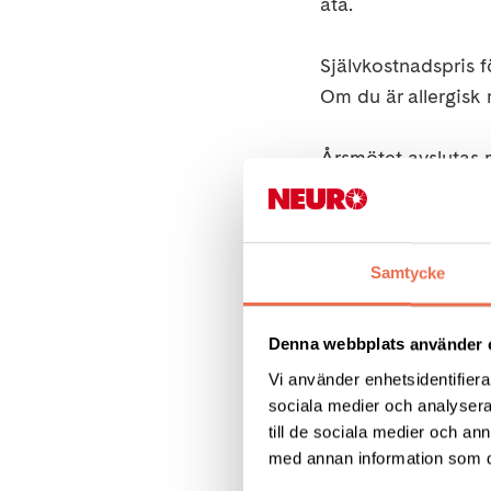
äta.
Självkostnadspris f
Om du är allergisk
Årsmötet avslutas 
Anmälan gör du till
Ylva Kvillet 0760 -
Samtycke
exp. tel. 0702 - 30 
eller genom att fyl
Denna webbplats använder 
Vi använder enhetsidentifierar
sociala medier och analysera 
till de sociala medier och a
med annan information som du 