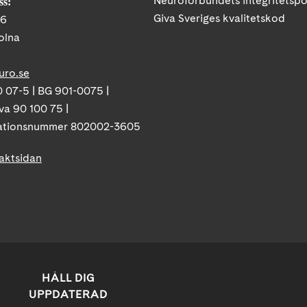
Neuroförbundets integritetspo
ss:
Giva Sveriges kvalitetskod
86
olna
uro.se
 07-5 | BG 901-0075 |
va 90 100 75 |
ationsnummer 802002-3605
taktsidan
HÅLL DIG
UPPDATERAD