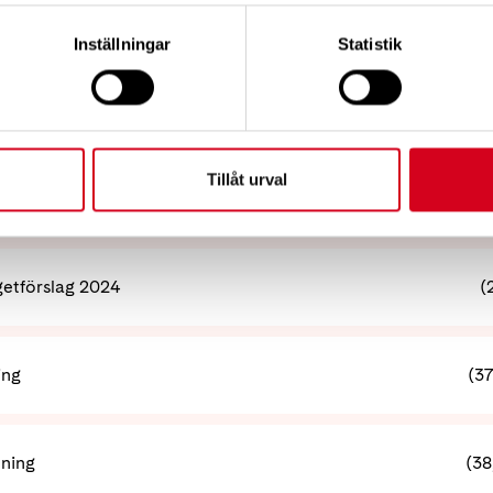
g Årsmöte 2024
(49
Inställningar
Statistik
sberättelse 2023
(
Tillåt urval
splan Neuro 2024
(3
etförslag 2024
(
ing
(37
kning
(38