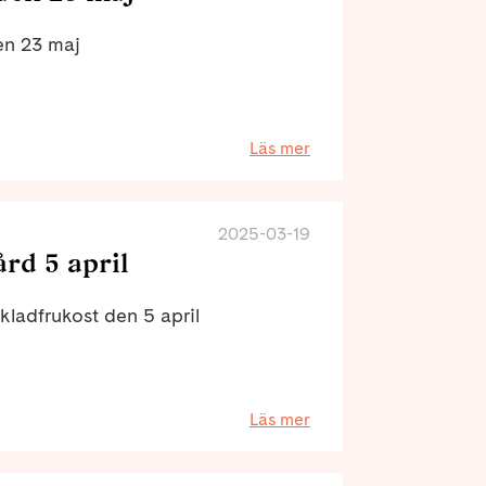
en 23 maj
Läs mer
2025-03-19
rd 5 april
okladfrukost den 5 april
Läs mer