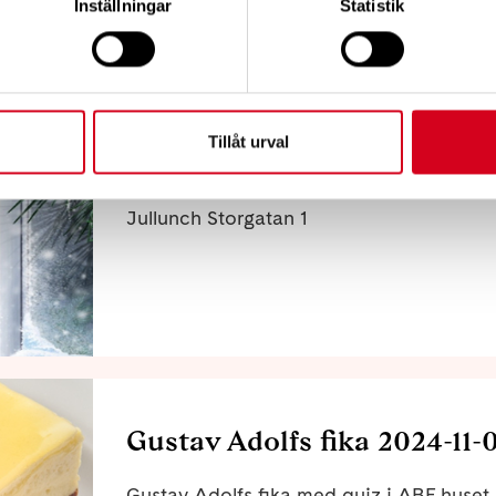
Inställningar
Statistik
Tillåt urval
Jullunch 2024-12-07
Jullunch Storgatan 1
Gustav Adolfs fika 2024-11-
Gustav Adolfs fika med quiz i ABF huse