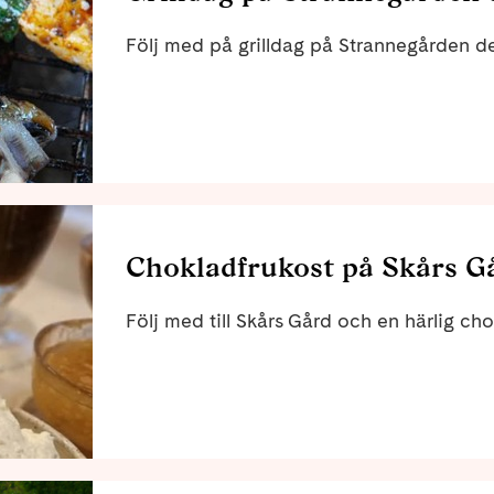
Följ med på grilldag på Strannegården d
Chokladfrukost på Skårs Gå
Följ med till Skårs Gård och en härlig ch