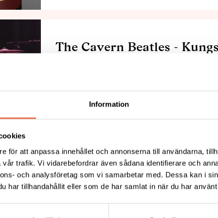
The Cavern Beatles - Kungs
05
Konsert med The Cavern Beatles på Kung
Information
cookies
e för att anpassa innehållet och annonserna till användarna, tillh
vår trafik. Vi vidarebefordrar även sådana identifierare och anna
Semla och quiz 2025-02-11
nnons- och analysföretag som vi samarbetar med. Dessa kan i sin
har tillhandahållit eller som de har samlat in när du har använt 
Selma fika med quiz i ABF huset Kungsb