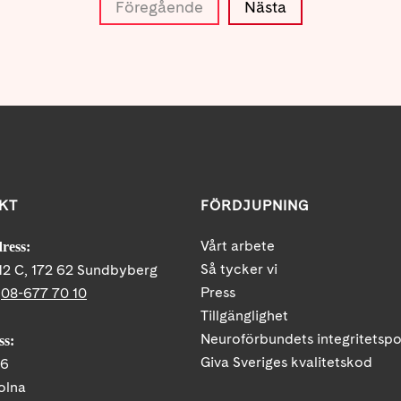
Föregående
Nästa
KT
FÖRDJUPNING
Vårt arbete
ress:
Så tycker vi
12 C, 172 62 Sundbyberg
Press
:
08-677 70 10
Tillgänglighet
Neuroförbundets integritetspo
ss:
Giva Sveriges kvalitetskod
86
olna