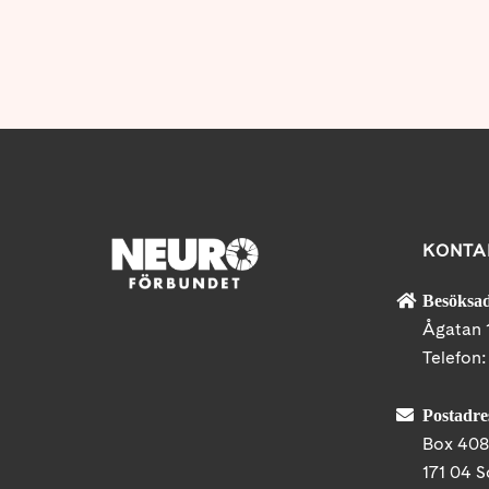
KONTA
Besöksad
Ågatan 
Telefon
Postadre
Box 40
171 04 S