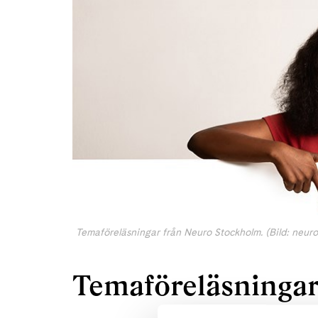
Temaföreläsningar från Neuro Stockholm. (Bild: neuro
Temaföreläsninga