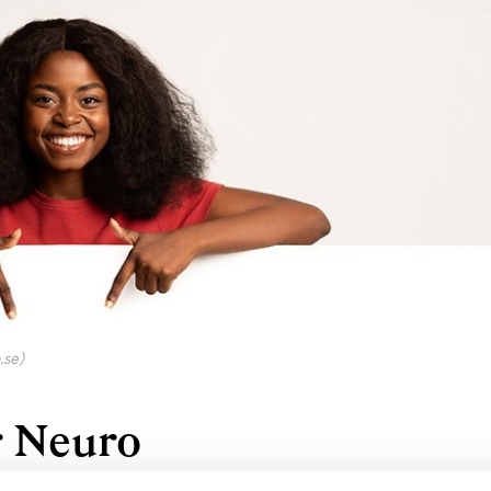
.se)
r Neuro