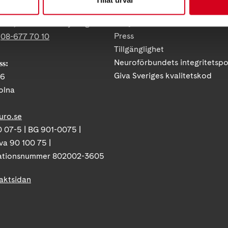
Vårt arbete
ress:
Så tycker vi
12 C, 172 62 Sundbyberg
Press
:
08-677 70 10
Tillgänglighet
Neuroförbundets integritetspo
ss:
Giva Sveriges kvalitetskod
86
olna
uro.se
 07-5 | BG 901-0075 |
va 90 100 75 |
ationsnummer 802002-3605
taktsidan