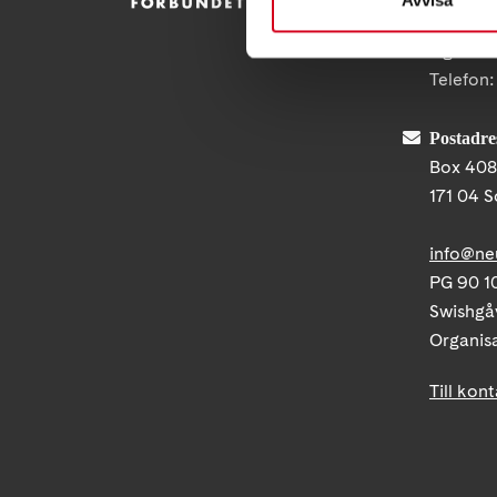
Besöksad
Ågatan 
Telefon
Postadre
Box 40
171 04 S
info@ne
PG 90 10
Swishgå
Organis
Till kon