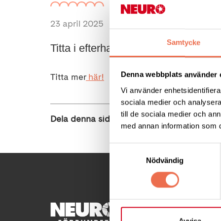
23 april 2025
Samtycke
Titta i efterhand på temaföreläsnin
Denna webbplats använder 
Titta mer
här!
Vi använder enhetsidentifierar
sociala medier och analysera 
till de sociala medier och a
Dela denna sida:
med annan information som du 
Samtyckesval
Nödvändig
KONTA
Avvisa