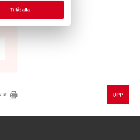
Tillåt alla
UPP
v ut