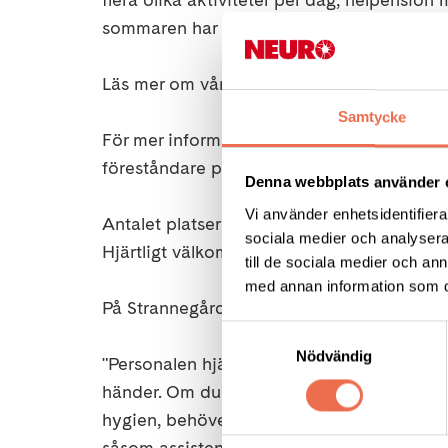
sommaren har vi även temaveckor.
Läs mer om vår semesteranläggning på vå
Samtycke
För mer information och om du önskar bok
föreståndare på telefon: 0735-28-95-85 el
Denna webbplats använder 
Vi använder enhetsidentifierar
Antalet platser är begränsade så först till k
sociala medier och analysera 
Hjärtligt välkommen till oss i sommar"
till de sociala medier och a
med annan information som du 
På Strannegårdens hemsida står:
Samtyckesval
Nödvändig
"Personalen hjälper till vid måltider och ak
händer. Om du har vård- eller andra person
hygien, behöver du ordna denna hjälp sjä
såsom assistent eller närstående. Om du vi