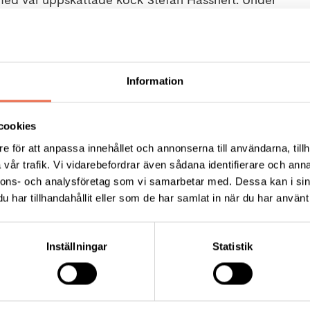
r hemsida
Strannegården sommaren 2026
Information
a en semestervecka, ring Maria som är
ler via e-post:
strannegarden.gbg@neuro.se
cookies
e för att anpassa innehållet och annonserna till användarna, tillh
varn gäller.
vår trafik. Vi vidarebefordrar även sådana identifierare och anna
nnons- och analysföretag som vi samarbetar med. Dessa kan i sin
har tillhandahållit eller som de har samlat in när du har använt 
Inställningar
Statistik
tiviteter. De finns också tillgängliga på natten om något
liga hjälpbehov, till exempel hjälp med påklädning eller
lv genom hemtjänst, hemsjukvård eller medföljande per
ll få din hemtjänst eller hemsjukvård utförd på Stranne