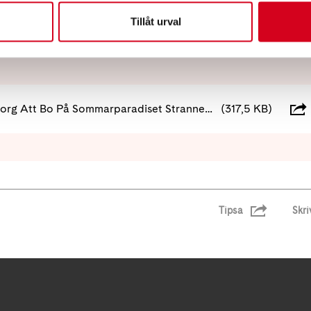
ndläggare i god tid innan vistelsen."
Tillåt urval
Inbjudan Från Neuroförbundet Göteborg Att Bo På Sommarparadiset Strannegården I Sommar
(317,5 KB)
Tipsa
Skri