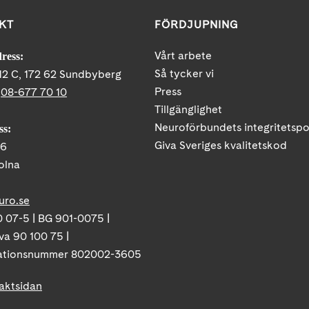
KT
FÖRDJUPNING
Vårt arbete
ress:
Så tycker vi
12 C, 172 62 Sundbyberg
Press
:
08-677 70 10
Tillgänglighet
Neuroförbundets integritetspo
ss:
Giva Sveriges kvalitetskod
86
olna
uro.se
 07-5 | BG 901-0075 |
va 90 100 75 |
ationsnummer 802002-3605
taktsidan