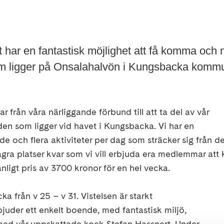
har en fantastisk möjlighet att få komma och n
om ligger på Onsalahalvön i Kungsbacka komm
 från våra närliggande förbund till att ta del av vår
n som ligger vid havet i Kungsbacka. Vi har en
och flera aktiviteter per dag som sträcker sig från d
 några platser kvar som vi vill erbjuda era medlemmar att
ånligt pris av 3700 kronor för en hel vecka.
 från v 25 – v 31. Vistelsen är starkt
juder ett enkelt boende, med fantastisk miljö,
n med vår uppskattade kock Stefan Hassnert. Under