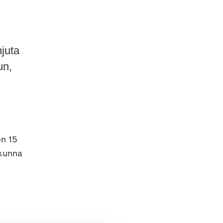
juta
un,
en 15
 kunna