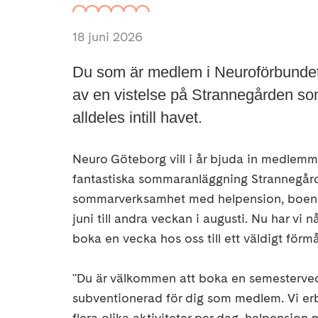
18 juni 2026
Du som är medlem i Neuroförbundet 
av en vistelse på Strannegården s
alldeles intill havet.
Neuro Göteborg vill i år bjuda in medlemmar
fantastiska sommaranläggning Strannegårde
sommarverksamhet med helpension, boende 
juni till andra veckan i augusti. Nu har vi
boka en vecka hos oss till ett väldigt förm
"Du är välkommen att boka en semestervecka
subventionerad för dig som medlem. Vi erb
flera olika aktiviteter per dag, helpensio