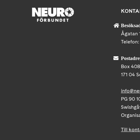
KONTA
Besöksad
Ågatan 
Telefon
Postadre
Box 40
171 04 S
info@ne
PG 90 10
Swishgå
Organis
Till kon