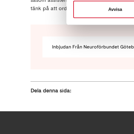
tänk på att ordna detta med din biståndsha
Avvisa
Dela denna sida: