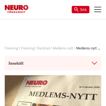
Till vår Facebook-sida
Sök
Förening
Förening
Karlstad
Medlems-nytt
Medlems-nytt nr 4/2020
Innehåll