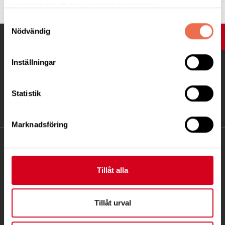
samlat in när du har använt deras tjänster.
Samtyckesval
Nödvändig
UPP
Inställningar
Statistik
Marknadsföring
KONTAKT
Tillåt alla
Besöksadress:
Ågatan 12 C, 172 62 Sundbyberg
Telefon:
08-677 70 10
Tillåt urval
Postadress: