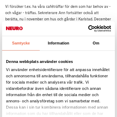
Vi försöker t.ex. ha våra caféträffar för dem som har behov av -
och vågar - träffas. Sekreterare Ann fortsätter också att
berätta, nu i november om hus och gårdar i Karlstad. December
närmar sig och därmed en adventsfika med hembakta
lussekatter. Någon julfest med jultallrik blir det dock inte, utan
vi satsar på att anordna något festligare när våren och
Samtycke
Information
Om
sommaren närmar sig. Vi hoppas i alla
fall att ni ska få så
trevliga helger som möjligt!
Denna webbplats använder cookies
Vi använder enhetsidentifierare för att anpassa innehållet
och annonserna till användarna, tillhandahålla funktioner
Medlems Nytt Nr 4 2020
(3,4 MB)
för sociala medier och analysera vår trafik. Vi
vidarebefordrar även sådana identifierare och annan
information från din enhet till de sociala medier och
annons- och analysföretag som vi samarbetar med.
Dessa kan i sin tur kombinera informationen med annan
Tipsa
information som du har tillhandahållit eller som de har