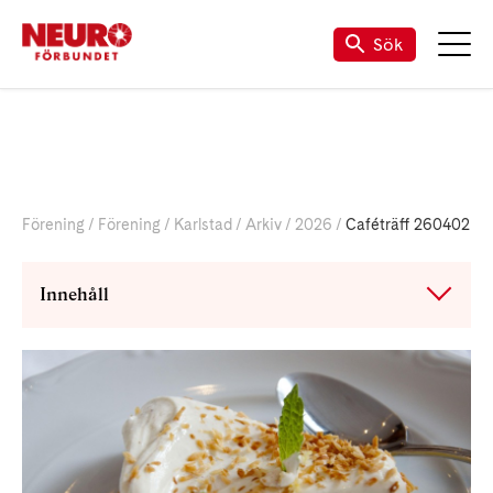
Till vår Facebook-sida
Sök
Förening
Förening
Karlstad
Arkiv
2026
Caféträff 260402
Innehåll