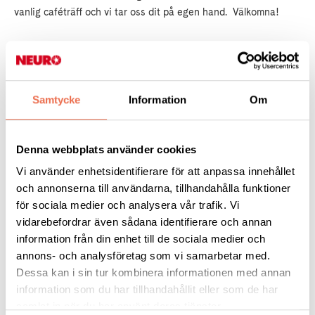
vanlig caféträff och vi tar oss dit på egen hand.
Välkomna!
Dag: torsdag 26 mars
Tid: kl. 14.00 - 16.00
Plats: Stora torget 4 A, Filipstad
Samtycke
Information
Om
Anmälan till kansliet på tel. 054-18 92 54 alt. e-post
karlstad@neuro.se senast 24/3!
Denna webbplats använder cookies
Vi använder enhetsidentifierare för att anpassa innehållet
Läs mer
här!
och annonserna till användarna, tillhandahålla funktioner
för sociala medier och analysera vår trafik. Vi
Är du intresserad av samåkning - tala om det vid anmälan!
vidarebefordrar även sådana identifierare och annan
information från din enhet till de sociala medier och
annons- och analysföretag som vi samarbetar med.
Tipsa
Dessa kan i sin tur kombinera informationen med annan
information som du har tillhandahållit eller som de har
samlat in när du har använt deras tjänster.