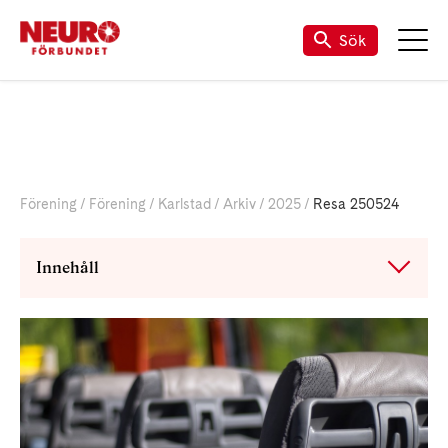
Till vår Facebook-sida
Sök
Förening
Förening
Karlstad
Arkiv
2025
Resa 250524
Innehåll