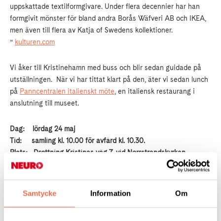
uppskattade textilformgivare. Under flera decennier har han
formgivit mönster för bland andra Borås Wäfveri AB och IKEA,
men även till flera av Katja of Swedens kollektioner.
”
kulturen.com
Vi åker till Kristinehamn med buss och blir sedan guidade på
utställningen. När vi har tittat klart på den, äter vi sedan lunch
på
Panncentralen italienskt möte
, en italiensk restaurang i
anslutning till museet.
Dag: lördag 24 maj
Tid: samling kl. 10.00 för avfärd kl. 10.30.
Plats: Drottning Kristinas väg 7, vid Norrstrandskyrkan,
Karlstad
Kostnad: Medlem: 400 kr
Samtycke
Information
Om
Icke-medlem: 600 kr (Ingår i priset: buss, entré och