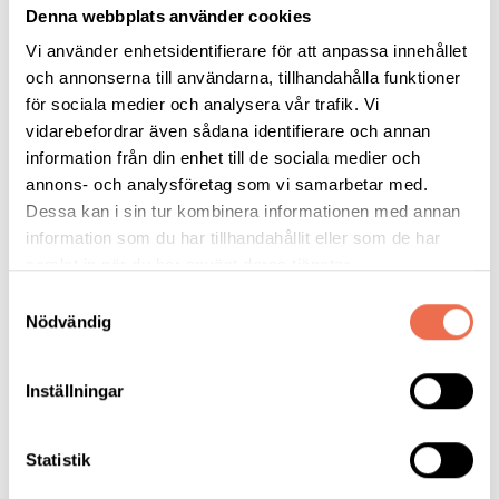
guidad visning samt lunch)
Denna webbplats använder cookies
Vi använder enhetsidentifierare för att anpassa innehållet
Anmälan till kansliet på tel. 054-18 92 54 alt. e-post
och annonserna till användarna, tillhandahålla funktioner
karlstad@neuro.se senast 14/5!
för sociala medier och analysera vår trafik. Vi
vidarebefordrar även sådana identifierare och annan
information från din enhet till de sociala medier och
annons- och analysföretag som vi samarbetar med.
Dessa kan i sin tur kombinera informationen med annan
information som du har tillhandahållit eller som de har
samlat in när du har använt deras tjänster.
Samtyckesval
Nödvändig
Inställningar
Statistik
Tipsa