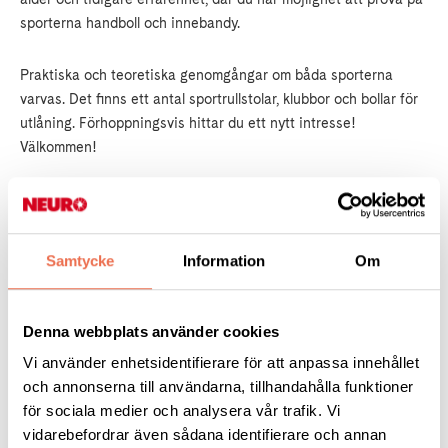
sporterna handboll och innebandy.
Praktiska och teoretiska genomgångar om båda sporterna
varvas. Det finns ett antal sportrullstolar, klubbor och bollar för
utlåning. Förhoppningsvis hittar du ett nytt intresse!
Välkommen!
Dag: söndag 30 mars
Tid: Drop-in mellan kl. 14.00-16.00
Samtycke
Information
Om
Plats: Hultsbergshallen, Karlstad
Denna webbplats använder cookies
Kostnad: Träffen är kostnadsfri och det bjuds på fika under
Vi använder enhetsidentifierare för att anpassa innehållet
passet.
och annonserna till användarna, tillhandahålla funktioner
för sociala medier och analysera vår trafik. Vi
Frågor/kontaktperson: Erik Dahlström erik.d@live.se
vidarebefordrar även sådana identifierare och annan