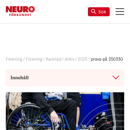
Till vår Facebook-sida
Sök
Förening
Förening
Karlstad
Arkiv
2025
prova-på 250330
Innehåll