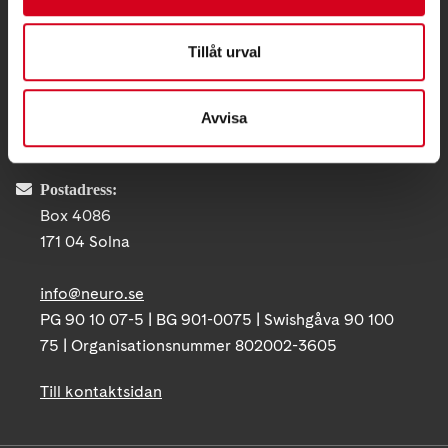
KONTAKT
Tillåt urval
Besöksadress:
Ågatan 12 C, 172 62 Sundbyberg
Avvisa
Telefon:
08-677 70 10
Postadress:
Box 4086
171 04 Solna
info@neuro.se
PG 90 10 07-5 | BG 901-0075 | Swishgåva 90 100
75 | Organisationsnummer 802002-3605
Till kontaktsidan