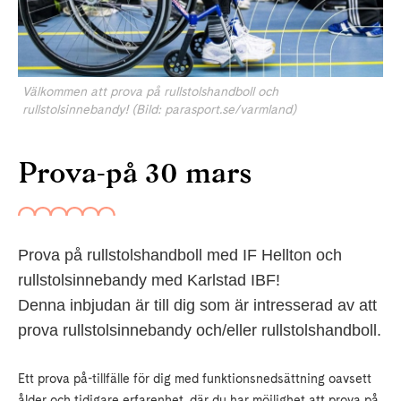
Välkommen att prova på rullstolshandboll och
rullstolsinnebandy! (Bild: parasport.se/varmland)
Prova-på 30 mars
Prova på rullstolshandboll med IF Hellton och
rullstolsinnebandy med Karlstad IBF!
Denna inbjudan är till dig som är intresserad av att
prova rullstolsinnebandy och/eller rullstolshandboll.
Ett prova på-tillfälle för dig med funktionsnedsättning oavsett
ålder och tidigare erfarenhet, där du har möjlighet att prova på