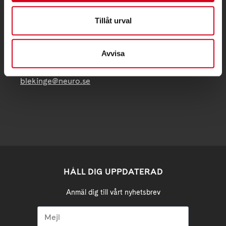
Besöksadress:
Tillåt urval
C/OCarina Mattisson
Hallvägen 8, 37277 Backaryd
Avvisa
Telefon:
070/5956740
blekinge@neuro.se
HÅLL DIG UPPDATERAD
Anmäl dig till vårt nyhetsbrev