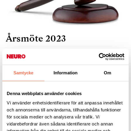
Årsmöte 2023
Årsmöte
Samtycke
Information
Om
Neuroförbundet Blekinge kallar till årsmöte för året 2022
Denna webbplats använder cookies
När
Söndagen den 19 mars 2023 kl 1300
Vi använder enhetsidentifierare för att anpassa innehållet
och annonserna till användarna, tillhandahålla funktioner
Plats
Bergslagskrogen
för sociala medier och analysera vår trafik. Vi
vidarebefordrar även sådana identifierare och annan
Reddvägen 16 Ronneby
information från din enhet till de sociala medier och