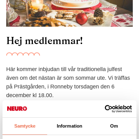
Hej medlemmar!
Här kommer inbjudan till vår traditionella julfest
även om det nästan är som sommar ute. Vi träffas
på Prästgården, i Ronneby torsdagen den 6
december kl 18.00.
Glöm inte att anmäla Er i god tid. Först till kvarn.....
Samtycke
Information
Om
Har Ni några frågor så bara ring eller maila.