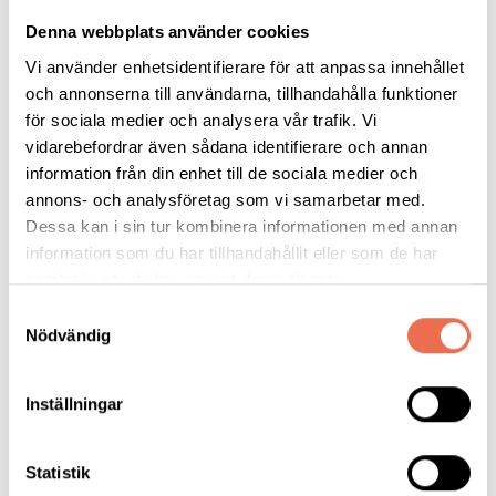
Ni kan läsa mera i inbjudan som ligger med som bilaga.
Denna webbplats använder cookies
Vi använder enhetsidentifierare för att anpassa innehållet
och annonserna till användarna, tillhandahålla funktioner
Med vänliga hälsningar
för sociala medier och analysera vår trafik. Vi
vidarebefordrar även sådana identifierare och annan
Lena Appelquist och Carina Mattisson
information från din enhet till de sociala medier och
annons- och analysföretag som vi samarbetar med.
Styrelsen Neuro Blekinge
Dessa kan i sin tur kombinera informationen med annan
information som du har tillhandahållit eller som de har
samlat in när du har använt deras tjänster.
Samtyckesval
Nödvändig
Inbjudan till Julfest 2018.pdf
(2,5 MB)
Inställningar
Statistik
Tipsa