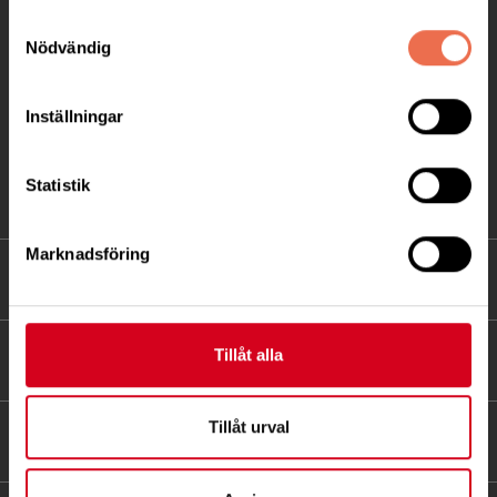
171 04 Solna
Samtyckesval
Nödvändig
info@neuro.se
PG 90 10 07-5 | BG 901-0075 | Swishgåva 90 100
Inställningar
75 | Organisationsnummer 802002-3605
Till kontaktsidan
Statistik
Marknadsföring
FÖRDJUPNING
Tillåt alla
FÖR MEDLEMMAR
Tillåt urval
HITTA SNABBT