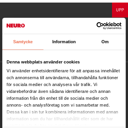
UPP
Samtycke
Information
Om
Denna webbplats använder cookies
Vi använder enhetsidentifierare för att anpassa innehållet
KONTAKT
och annonserna till användarna, tillhandahålla funktioner
för sociala medier och analysera vår trafik. Vi
Besöksadress:
vidarebefordrar även sådana identifierare och annan
Ågatan 12 C, 172 62 Sundbyberg
information från din enhet till de sociala medier och
Telefon:
08-677 70 10
annons- och analysföretag som vi samarbetar med.
Dessa kan i sin tur kombinera informationen med annan
Postadress:
information som du har tillhandahållit eller som de har
Box 4086
samlat in när du har använt deras tjänster.