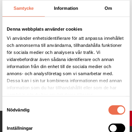
motoralternativ förhandlas separat.
Samtycke
Information
Om
Volkswagen VW
Denna webbplats använder cookies
Vi använder enhetsidentifierare för att anpassa innehållet
Förhandling om nytt avtal pågår.
och annonserna till användarna, tillhandahålla funktioner
för sociala medier och analysera vår trafik. Vi
vidarebefordrar även sådana identifierare och annan
information från din enhet till de sociala medier och
annons- och analysföretag som vi samarbetar med.
Dessa kan i sin tur kombinera informationen med annan
information som du har tillhandahållit eller som de har
Tipsa
samlat in när du har använt deras tjänster.
Samtyckesval
Nödvändig
UPP
Inställningar