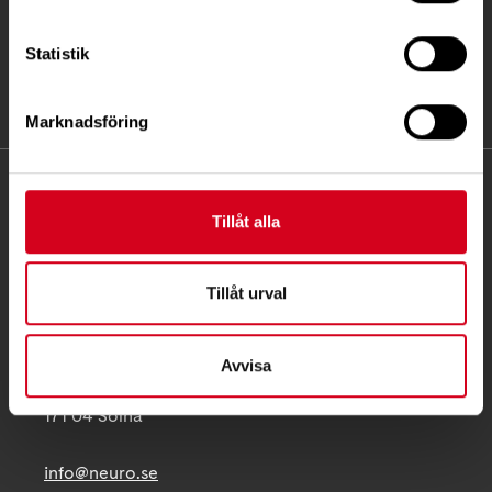
Statistik
Marknadsföring
KONTAKT
Tillåt alla
Besöksadress:
Ågatan 12 C, 172 62 Sundbyberg
Tillåt urval
Telefon:
08-677 70 10
Postadress:
Avvisa
Box 4086
171 04 Solna
info@neuro.se