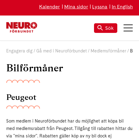
Kalender
Mina sidor
Lyssna
In English
Sök
Engagera dig
Gå med i Neuroförbundet
Medlemsförmåner
Bilförmåner
Bilförmåner
Peugeot
Som medlem i Neuroförbundet har du möjlighet att köpa bil
med medlemsrabatt från Peugeot. Tillgång till rabatten hittar du
via "mina sidor". Rabatten gäller köp av ny bil dock ej