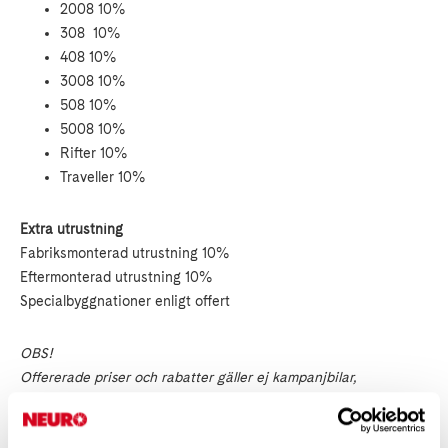
2008 10%
308 10%
408 10%
3008 10%
508 10%
5008 10%
Rifter 10%
Traveller 10%
Extra utrustning
Fabriksmonterad utrustning 10%
Eftermonterad utrustning 10%
Specialbyggnationer enligt offert
OBS!
Offererade priser och rabatter gäller ej kampanjbilar,
businessmodeller eller nettoprissatta bilar och utrustningspaket,
om annat ej anges. Nytillkommande modeller och