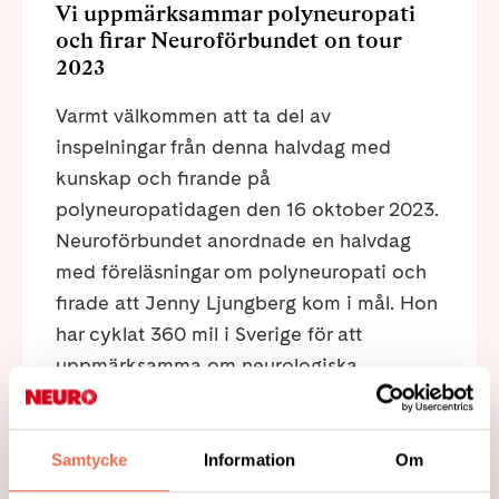
Vi uppmärksammar polyneuropati
och firar Neuroförbundet on tour
2023
Varmt välkommen att ta del av
inspelningar från denna halvdag med
kunskap och firande på
polyneuropatidagen den 16 oktober 2023.
Neuroförbundet anordnade en halvdag
med föreläsningar om polyneuropati och
firade att Jenny Ljungberg kom i mål. Hon
har cyklat 360 mil i Sverige för att
uppmärksamma om neurologiska
diagnoser och att samla in pengar till vår
verksamhet och ge stöd åt forskning.
Samtycke
Information
Om
Läs mer