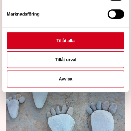
för systemisk amyloidos, där bland annat
Skelleftesjukan ingår: Akademiska
Marknadsföring
sjukhuset i Uppsala, Karolinska
universitetssjukhuset i Stockholm och
Norrlands universitetssjukhus i Umeå är de
Tillåt alla
utvalda.
Läs mer
Tillåt urval
Avvisa