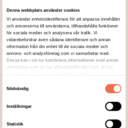
Denna webbplats använder cookies
Vi använder enhetsidentifierare för att anpassa innehållet
och annonserna till användarna, tillhandahålla funktioner
för sociala medier och analysera vår trafik. Vi
vidarebefordrar även sådana identifierare och annan
information från din enhet till de sociala medier och
annons- och analysföretag som vi samarbetar med.
Dessa kan i sin tur kombinera informationen med annan
information som du har tillhandahållit eller som de har
samlat in när du har använt deras tjänster.
2023-03-10
Samtyckesval
Nationell högspecialiserad vård för
Nödvändig
systemisk amyloidos till Umeå,
Uppsala och Stockholm
Inställningar
Tre olika enheter i landet får tillstånd att
bedriva nationell högspecialiserad vård
Statistik