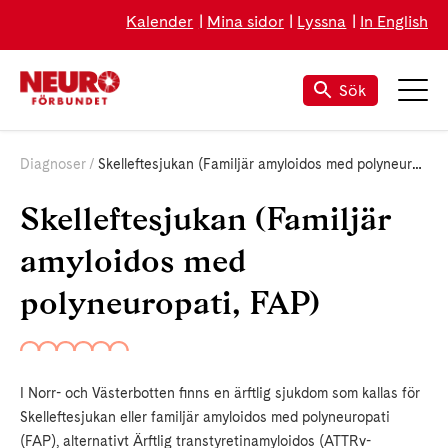
Kalender
Mina sidor
Lyssna
In English
Sök
Diagnoser
Skelleftesjukan (Familjär amyloidos med polyneuropati, FAP)
Skelleftesjukan (Familjär
amyloidos med
polyneuropati, FAP)
I Norr- och Västerbotten finns en ärftlig sjukdom som kallas för
Skelleftesjukan eller familjär amyloidos med polyneuropati
(FAP), alternativt Ärftlig transtyretinamyloidos (ATTRv-