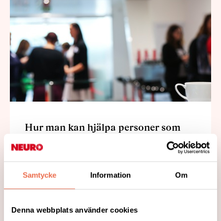
Hur man kan hjälpa personer som
har spasticitet?
Spasticitet är en ofrivillig ökad
muskelspänning som uppstår när hjärnan
Samtycke
Information
Om
eller ryggmärgen skadas. Det är ett av de
vanligaste motoriska problemen efter
Denna webbplats använder cookies
exempelvis stroke, traumatisk hjärnskada,