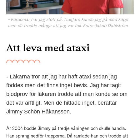
- Fördomar har jag stött på. Tidigare kunde jag gå med käpp
men då trodde många att jag var full. Foto: Jakob Dahlström
Att leva med ataxi
- Läkarna tror att jag har haft ataxi sedan jag
föddes men det finns inget bevis. Jag har tagit
blodprov för läkaren trodde att man kunde se om
det var ärftligt. Men de hittade inget, berättar
Jimmy Schön Håkansson.
År 2004 bodde Jimmy på tredje våningen och skulle handla.
Han sprang nedför trapporna. Då ramlade han och trodde att