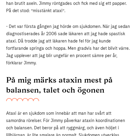
han brutit axeln. Jimmy röntgades och fick med sig ett papper.
På det stod: ”misstänkt ataxi”.
- Det var första gången jag hörde om sjukdomen. När jag sedan
diagnostiserades år 2006 sade läkaren att jag hade spastisk
ataxi. Då trodde jag att läkaren hade fel för jag kunde
fortfarande springa och hoppa. Men gradvis har det blivit värre.
Jag upplever att jag blir ungefär en procent sämre per år,
förklarar Jimmy.
På mig märks ataxin mest på
balansen, talet och ögonen
Ataxi är en sjukdom som innebär att man har svårt att
samordna rörelser. För Jimmy påverkar ataxin koordinationen
och balansen. Det beror på att ryggmärg, och även höljet i
lillhjärnan, är lite smalare än normalt. Sjukdomen utvecklas