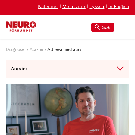
Kalender
Mina sidor
Lyssna
In English
Sök
Diagnoser
Ataxier
Att leva med ataxi
Ataxier