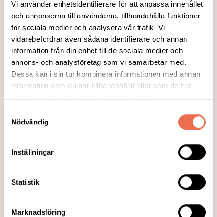
Vi använder enhetsidentifierare för att anpassa innehållet
cerebral pares eller syrebrist. Men kan
och annonserna till användarna, tillhandahålla funktioner
förekomma vid flera neurologiska
för sociala medier och analysera vår trafik. Vi
diagnoser.
vidarebefordrar även sådana identifierare och annan
information från din enhet till de sociala medier och
Läs mer
annons- och analysföretag som vi samarbetar med.
Dessa kan i sin tur kombinera informationen med annan
information som du har tillhandahållit eller som de har
samlat in när du har använt deras tjänster.
Samtyckesval
Nödvändig
Inställningar
Statistik
2026-03-30
Marknadsföring