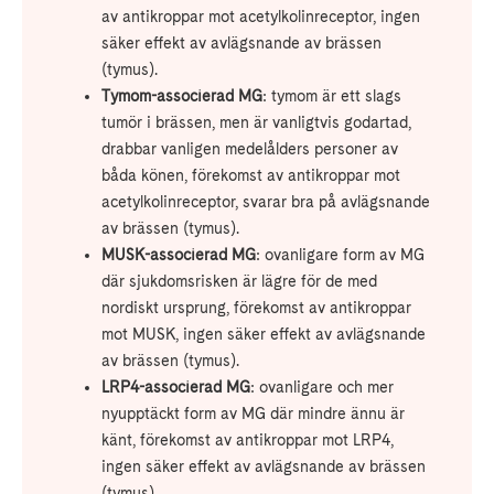
av antikroppar mot acetylkolinreceptor, ingen
säker effekt av avlägsnande av brässen
(tymus).
Tymom-associerad MG
: tymom är ett slags
tumör i brässen, men är vanligtvis godartad,
drabbar vanligen medelålders personer av
båda könen, förekomst av antikroppar mot
acetylkolinreceptor, svarar bra på avlägsnande
av brässen (tymus).
MUSK-associerad MG
: ovanligare form av MG
där sjukdomsrisken är lägre för de med
nordiskt ursprung, förekomst av antikroppar
mot MUSK, ingen säker effekt av avlägsnande
av brässen (tymus).
LRP4-associerad MG
: ovanligare och mer
nyupptäckt form av MG där mindre ännu är
känt, förekomst av antikroppar mot LRP4,
ingen säker effekt av avlägsnande av brässen
(tymus).