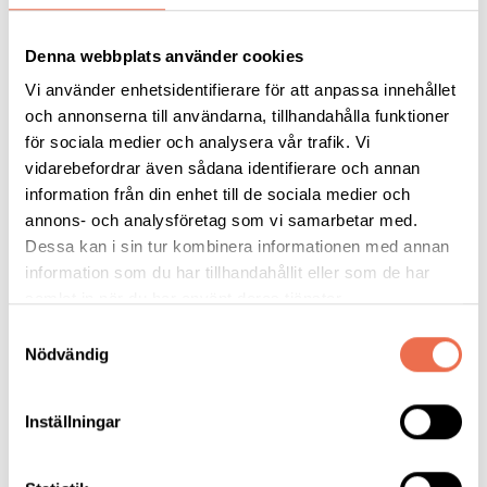
Denna webbplats använder cookies
Vi använder enhetsidentifierare för att anpassa innehållet
Källa: Fredrik Piehl, professor i neurologi vid
och annonserna till användarna, tillhandahålla funktioner
Karolinska institutet.
för sociala medier och analysera vår trafik. Vi
vidarebefordrar även sådana identifierare och annan
information från din enhet till de sociala medier och
annons- och analysföretag som vi samarbetar med.
Råd och stöd
Dessa kan i sin tur kombinera informationen med annan
Som medlem i Neuroförbundet har du
information som du har tillhandahållit eller som de har
möjlighet att få prata med en av våra
samlat in när du har använt deras tjänster.
diagnosstödjare. En medmänniska som
Samtyckesval
Nödvändig
har egen erfarenhet av att leva med en
neurologisk diagnos.
Inställningar