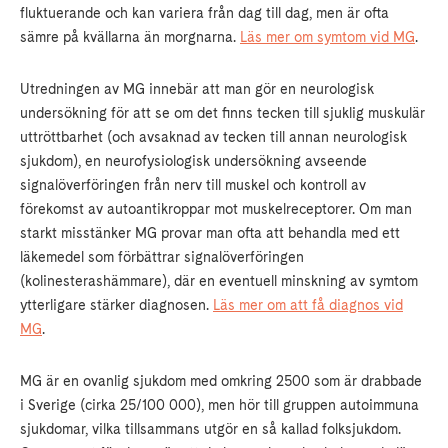
fluktuerande och kan variera från dag till dag, men är ofta
sämre på kvällarna än morgnarna.
Läs mer om symtom vid MG
.
Utredningen av MG innebär att man gör en neurologisk
undersökning för att se om det finns tecken till sjuklig muskulär
uttröttbarhet (och avsaknad av tecken till annan neurologisk
sjukdom), en neurofysiologisk undersökning avseende
signalöverföringen från nerv till muskel och kontroll av
förekomst av autoantikroppar mot muskelreceptorer. Om man
starkt misstänker MG provar man ofta att behandla med ett
läkemedel som förbättrar signalöverföringen
(kolinesterashämmare), där en eventuell minskning av symtom
ytterligare stärker diagnosen.
Läs mer om att få diagnos vid
MG
.
MG är en ovanlig sjukdom med omkring 2500 som är drabbade
i Sverige (cirka 25/100 000), men hör till gruppen autoimmuna
sjukdomar, vilka tillsammans utgör en så kallad folksjukdom.