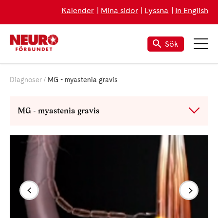
Kalender
Mina sidor
Lyssna
In English
Sök
Diagnoser
MG - myastenia gravis
MG - myastenia gravis