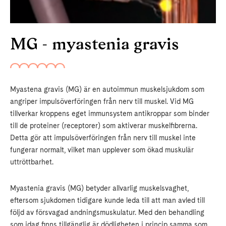
MG - myastenia gravis
Myastena gravis (MG) är en autoimmun muskelsjukdom som
angriper impulsöverföringen från nerv till muskel. Vid MG
tillverkar kroppens eget immunsystem antikroppar som binder
till de proteiner (receptorer) som aktiverar muskelfibrerna.
Detta gör att impulsöverföringen från nerv till muskel inte
fungerar normalt, vilket man upplever som ökad muskulär
uttröttbarhet.
Myastenia gravis (MG) betyder allvarlig muskelsvaghet,
eftersom sjukdomen tidigare kunde leda till att man avled till
följd av försvagad andningsmuskulatur. Med den behandling
som idag finns tillgänglig är dödligheten i princip samma som