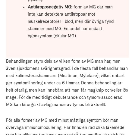
Antikroppsnegativ MG
: form av MG där man
inte kan detektera antikroppar mot
muskelreceptorer i blod, men där övriga fynd
stämmer med MG. En andel har endast
ögonsymtom (okulär MG)
Behandlingen styrs dels av vilken form av MG man har, men
även sjukdomens svårighetsgrad. I de flesta fall behandlar man
med kolinesterashämmare (Mestinon, Mytelase), vilket enbart
ger symtomlindring under ca 6 timmar. Denna behandling är
helt ofarlig, men kan innebära att man får magknip och/eller lös
mage. För de med tidigt debuterande och tymom-associerad
MG kan kirurgiskt avlägsnande av tymus bli aktuellt.
För alla former av MG med minst måttliga symtom bör man
överväga immunomodulering. Här finns en rad olika läkemedel
som har olika mekanismer, men också kan medför viss risk för