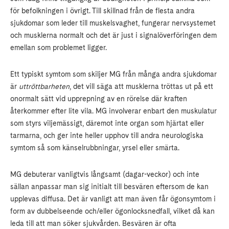
för befolkningen i övrigt. Till skillnad från de flesta andra
sjukdomar som leder till muskelsvaghet, fungerar nervsystemet
och musklerna normalt och det är just i signalöverföringen dem
emellan som problemet ligger.
Ett typiskt symtom som skiljer MG från många andra sjukdomar
är
uttröttbarheten
, det vill säga att musklerna tröttas ut på ett
onormalt sätt vid upprepning av en rörelse där kraften
återkommer efter lite vila. MG involverar enbart den muskulatur
som styrs viljemässigt, däremot inte organ som hjärtat eller
tarmarna, och ger inte heller upphov till andra neurologiska
symtom så som känselrubbningar, yrsel eller smärta.
MG debuterar vanligtvis långsamt (dagar-veckor) och inte
sällan anpassar man sig initialt till besvären eftersom de kan
upplevas diffusa. Det är vanligt att man även får ögonsymtom i
form av dubbelseende och/eller ögonlocksnedfall, vilket då kan
leda till att man söker sjukvården. Besvären är ofta