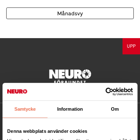
Månadsvy
UPP
Samtycke
Information
Om
KONTAKT
Besöksadress:
Denna webbplats använder cookies
Ågatan 12 C, 172 62 Sundbyberg