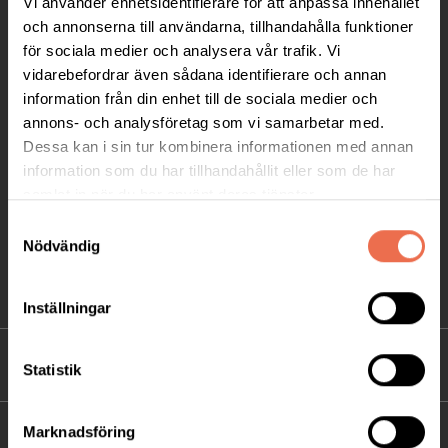
Vi använder enhetsidentifierare för att anpassa innehållet
Telefon:
08-677 70 10
och annonserna till användarna, tillhandahålla funktioner
för sociala medier och analysera vår trafik. Vi
Postadress:
vidarebefordrar även sådana identifierare och annan
Box 4086
information från din enhet till de sociala medier och
annons- och analysföretag som vi samarbetar med.
171 04 Solna
Dessa kan i sin tur kombinera informationen med annan
information som du har tillhandahållit eller som de har
info@neuro.se
samlat in när du har använt deras tjänster.
PG 90 10 07-5 | BG 901-0075 | Swishgåva 90 100
Samtyckesval
75 | Organisationsnummer 802002-3605
Nödvändig
Till kontaktsidan
Inställningar
FÖRDJUPNING
Statistik
Marknadsföring
FÖR MEDLEMMAR