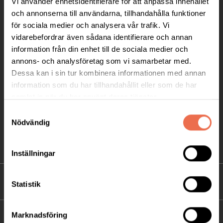
Vi använder enhetsidentifierare för att anpassa innehållet
Telefon:
08-677 70 10
och annonserna till användarna, tillhandahålla funktioner
för sociala medier och analysera vår trafik. Vi
Postadress:
vidarebefordrar även sådana identifierare och annan
Box 4086
information från din enhet till de sociala medier och
annons- och analysföretag som vi samarbetar med.
171 04 Solna
Dessa kan i sin tur kombinera informationen med annan
information som du har tillhandahållit eller som de har
info@neuro.se
samlat in när du har använt deras tjänster.
PG 90 10 07-5 | BG 901-0075 | Swishgåva 90 100
Samtyckesval
75 | Organisationsnummer 802002-3605
Nödvändig
Till kontaktsidan
Inställningar
FÖRDJUPNING
Statistik
Marknadsföring
FÖR MEDLEMMAR