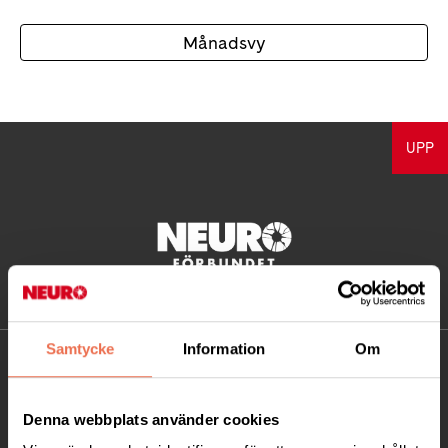
Månadsvy
UPP
Samtycke
Information
Om
KONTAKT
Besöksadress:
Denna webbplats använder cookies
Ågatan 12 C, 172 62 Sundbyberg