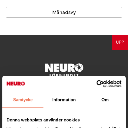
Månadsvy
UPP
Samtycke
Information
Om
KONTAKT
Besöksadress:
Denna webbplats använder cookies
Ågatan 12 C, 172 62 Sundbyberg