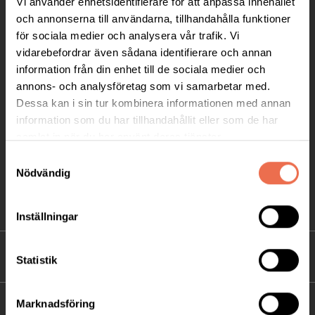
Vi använder enhetsidentifierare för att anpassa innehållet
Telefon:
08-677 70 10
och annonserna till användarna, tillhandahålla funktioner
för sociala medier och analysera vår trafik. Vi
Postadress:
vidarebefordrar även sådana identifierare och annan
Box 4086
information från din enhet till de sociala medier och
annons- och analysföretag som vi samarbetar med.
171 04 Solna
Dessa kan i sin tur kombinera informationen med annan
information som du har tillhandahållit eller som de har
info@neuro.se
samlat in när du har använt deras tjänster.
PG 90 10 07-5 | BG 901-0075 | Swishgåva 90 100
Samtyckesval
75 | Organisationsnummer 802002-3605
Nödvändig
Till kontaktsidan
Inställningar
FÖRDJUPNING
Statistik
Marknadsföring
FÖR MEDLEMMAR