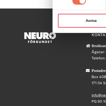
Avvisa
KONTA
Besöksad
Ågatan 
Telefon
Postadre
Box 40
171 04 S
info@ne
PG 90 10