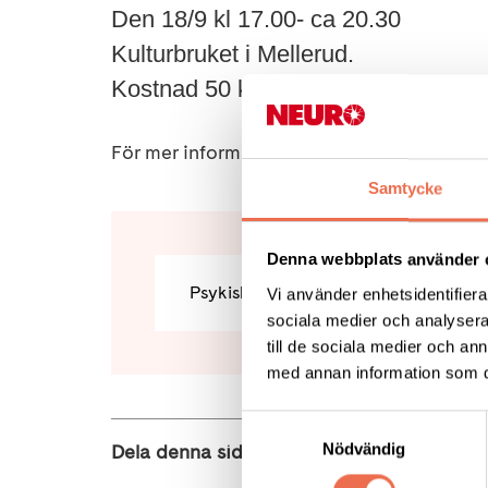
Den 18/9 kl 17.00- ca 20.30
Kulturbruket i Mellerud.
Kostnad 50 kr, kontant betalning.
För mer information, klicka på bifogad fil.
Samtycke
Denna webbplats använder 
Psykisk hälsa i samband med smärta m
Vi använder enhetsidentifierar
sociala medier och analysera 
till de sociala medier och a
med annan information som du 
Samtyckesval
Nödvändig
Dela denna sida: