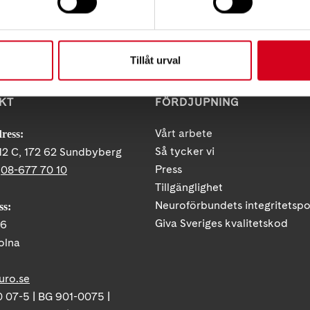
Tillåt urval
KT
FÖRDJUPNING
Vårt arbete
ress:
Så tycker vi
12 C, 172 62 Sundbyberg
Press
:
08-677 70 10
Tillgänglighet
Neuroförbundets integritetspo
ss:
Giva Sveriges kvalitetskod
86
olna
uro.se
 07-5 | BG 901-0075 |