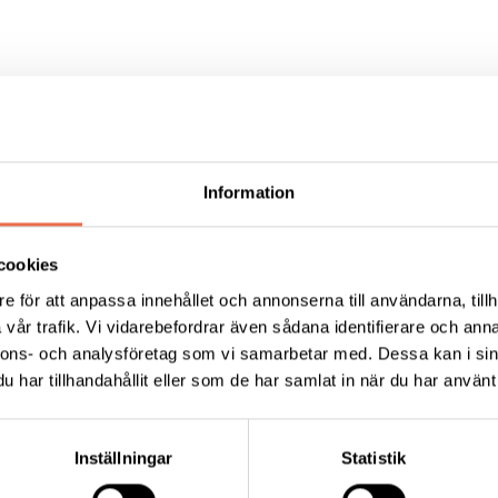
Information
cookies
ellerud 18 sept.pdf
(127,1 KB)
e för att anpassa innehållet och annonserna till användarna, tillh
vår trafik. Vi vidarebefordrar även sådana identifierare och anna
nnons- och analysföretag som vi samarbetar med. Dessa kan i sin
har tillhandahållit eller som de har samlat in när du har använt 
Inställningar
Statistik
Tipsa
Skri