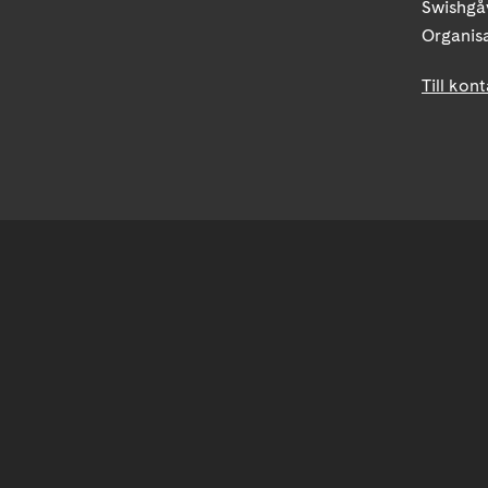
Swishgå
Organis
Till kon