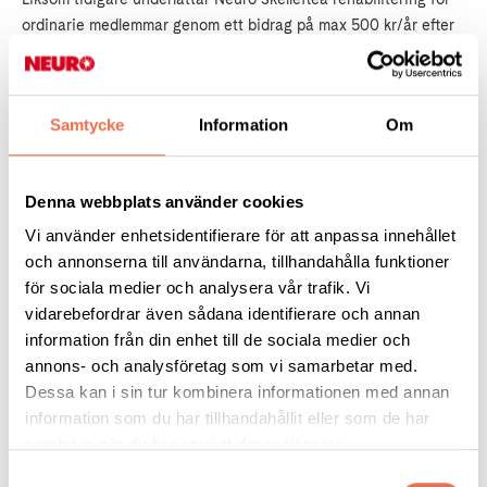
ordinarie medlemmar genom ett bidrag på max 500 kr/år efter
ansökan
Neuro Skellefteå har även – i samarbete med
Samtycke
Information
Om
Parkinsonföreningen, Hjärnkraft och FFiS
(FunktionshindersFöreningar i Samverkan) - genomfört träffar
med chefsrepresentanter för Region Västerbotten och
Denna webbplats använder cookies
Skellefteå kommun i syfte att utveckla det lokala
Vi använder enhetsidentifierare för att anpassa innehållet
rehabiliteringsarbetet i kommunen samt träff med politiker.
och annonserna till användarna, tillhandahålla funktioner
för sociala medier och analysera vår trafik. Vi
För att underlätta medlemmars och anhörigas medverkan i olika
vidarebefordrar även sådana identifierare och annan
aktiviteter skickas ett skriftligt aktivitetsprogram ut två ggr per
information från din enhet till de sociala medier och
år till alla medlemmar. Aktuell information publiceras också
annons- och analysföretag som vi samarbetar med.
löpande på föreningens hemsida, neuro.se/skelleftea och
Dessa kan i sin tur kombinera informationen med annan
facebook, www.facebook.com/neuroskelleftea.
information som du har tillhandahållit eller som de har
samlat in när du har använt deras tjänster.
Neuro Skellefteå har även deltagit i konferenser på lokal,
Samtyckesval
regional och nationell nivå samt medverkat i RÅFF (Rådet för