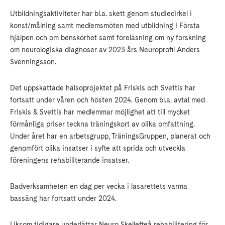
Utbildningsaktiviteter har bl.a. skett genom studiecirkel i
konst/målning samt medlemsmöten med utbildning i Första
hjälpen och om benskörhet samt föreläsning om ny forskning
om neurologiska diagnoser av 2023 års Neuroprofil Anders
Svenningsson.
Det uppskattade hälsoprojektet på Friskis och Svettis har
fortsatt under våren och hösten 2024. Genom bl.a. avtal med
Friskis & Svettis har medlemmar möjlighet att till mycket
förmånliga priser teckna träningskort av olika omfattning.
Under året har en arbetsgrupp, TräningsGruppen, planerat och
genomfört olika insatser i syfte att sprida och utveckla
föreningens rehabiliterande insatser.
Badverksamheten en dag per vecka i lasarettets varma
bassäng har fortsatt under 2024.
Liksom tidigare underlättar Neuro Skellefteå rehabilitering för