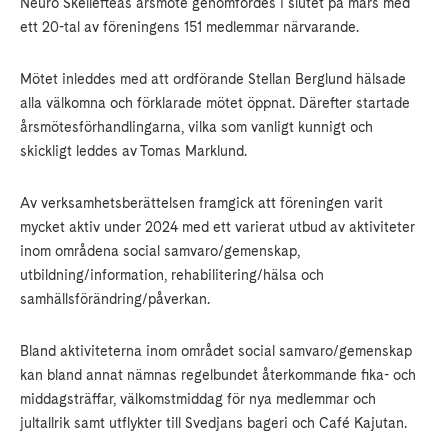
Neuro Skellefteås årsmöte genomfördes i slutet på mars med
ett 20-tal av föreningens 151 medlemmar närvarande.
Mötet inleddes med att ordförande Stellan Berglund hälsade
alla välkomna och förklarade mötet öppnat. Därefter startade
årsmötesförhandlingarna, vilka som vanligt kunnigt och
skickligt leddes av Tomas Marklund.
Av verksamhetsberättelsen framgick att föreningen varit
mycket aktiv under 2024 med ett varierat utbud av aktiviteter
inom områdena social samvaro/gemenskap,
utbildning/information, rehabilitering/hälsa och
samhällsförändring/påverkan.
Bland aktiviteterna inom området social samvaro/gemenskap
kan bland annat nämnas regelbundet återkommande fika- och
middagsträffar, välkomstmiddag för nya medlemmar och
jultallrik samt utflykter till Svedjans bageri och Café Kajutan.