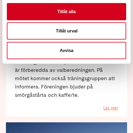
Tillåt alla
2026-03-04
Årsmöte 23 mars 2026
Tillåt urval
Den 23 mars 2026 genomförs årsmötet för
Neuro Skellefteå på Skeppargatan 16,
Avvisa
matsalen. Anmälan senast 19 mars.
Handlingar finns här på hemsidan. Alla val
är förberedda av valberedningen. På
mötet kommer också träningsgruppen att
informera. Föreningen bjuder på
smörgåstårta och kaffe/te.
Läs mer