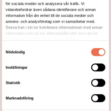
Styrelsen för Neuro Skellefteå har
för sociala medier och analysera vår trafik. Vi
vidarebefordrar även sådana identifierare och annan
sammanställt ett informationsblad om
information från din enhet till de sociala medier och
föreningens verksamhet.
annons- och analysföretag som vi samarbetar med.
Informationsbladet kommer att finnas
Dessa kan i sin tur kombinera informationen med annan
tillgängligt i fysisk form, men du kan läsa
information som du har tillhandahållit eller som de har
innehållet även här!
samlat in när du har använt deras tjänster.
Samtyckesval
Läs mer
Nödvändig
Inställningar
Statistik
Marknadsföring