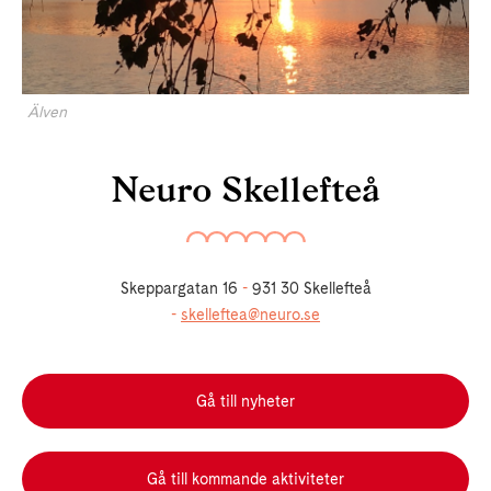
Älven
Neuro Skellefteå
Skeppargatan 16
-
931 30
Skellefteå
-
skelleftea@neuro.se
Gå till nyheter
Gå till kommande aktiviteter