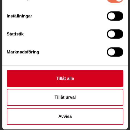
Inställningar
Statistik
KONTAKT
Marknadsföring
Besöksadress:
Ågatan 12 C, 172 62 Sundbyberg
Telefon:
08-677 70 10
Tillåt alla
Postadress:
Box 4086
Tillåt urval
171 04 Solna
Avvisa
info@neuro.se
PG 90 10 07-5 | BG 901-0075 | Swishgåva 90 100