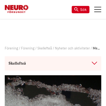
Sök
Förening
Förening
Skellefteå
Nyheter och aktiviteter
Medlemsmöte 21 februari
Skellefteå