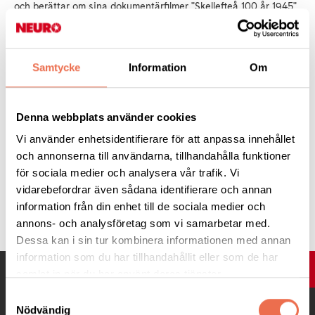
och berättar om sina dokumentärfilmer "Skellefteå 100 år 1945"
och "Laver - byn som försvann". Med tanke på de stora
förändringar av stadsbilden som sker just nu i Skellefteå är det
intressant att jämföra utvecklingen sedan 100-årsjubileet. Även
Samtycke
Information
Om
filmen om Laver är ett intressant tidsdokument.
Glöm inte att anmäla dig till Stellan Berglund senast söndag 19
Denna webbplats använder cookies
februari via telefon/sms, 070-589 06 53 eller e-post,
Vi använder enhetsidentifierare för att anpassa innehållet
stellan.skelleftea@gmail.com. Styrelsen bjuder på fika!
och annonserna till användarna, tillhandahålla funktioner
för sociala medier och analysera vår trafik. Vi
vidarebefordrar även sådana identifierare och annan
Tipsa
information från din enhet till de sociala medier och
annons- och analysföretag som vi samarbetar med.
Dessa kan i sin tur kombinera informationen med annan
information som du har tillhandahållit eller som de har
UPP
samlat in när du har använt deras tjänster.
Samtyckesval
Nödvändig