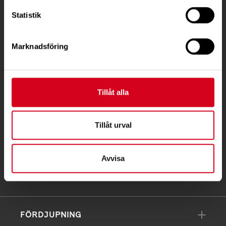
Besöksadress:
Statistik
Ågatan 12 C, 172 62 Sundbyberg
Telefon:
08-677 70 10
Marknadsföring
Postadress:
Box 4086
Tillåt alla
171 04 Solna
info@neuro.se
Tillåt urval
PG 90 10 07-5 | BG 901-0075 | Swishgåva 90 100
75 | Organisationsnummer 802002-3605
Avvisa
Till kontaktsidan
FÖRDJUPNING