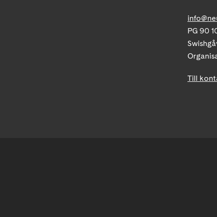
info@ne
PG 90 10
Swishgå
Organis
Till kon