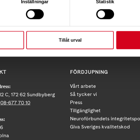
Inställningar
Statistik
Tipsa
Skri
Tillåt urval
KT
FÖRDJUPNING
Vårt arbete
ress:
Så tycker vi
12 C, 172 62 Sundbyberg
Press
:
08-677 70 10
Tillgänglighet
Neuroförbundets integritetspo
ss:
Giva Sveriges kvalitetskod
86
olna