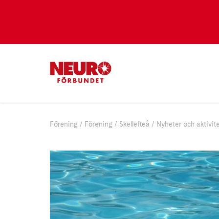
Förening
Förening
Skellefteå
Nyheter och aktivit