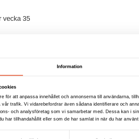
r vecka 35
Information
ersoner/grupp
.
cookies
e för att anpassa innehållet och annonserna till användarna, tillh
814 00 17
vår trafik. Vi vidarebefordrar även sådana identifierare och anna
nnons- och analysföretag som vi samarbetar med. Dessa kan i sin
handhygien! Stanna hemma om Du har sjukdomssymptom
har tillhandahållit eller som de har samlat in när du har använt 
ektionssjukdom!