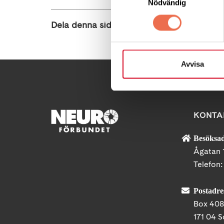
Nödvändig
Dela denna sida:
Avvisa
KONTA
Besöksad
Ågatan 
Telefon
Postadre
Box 40
171 04 S