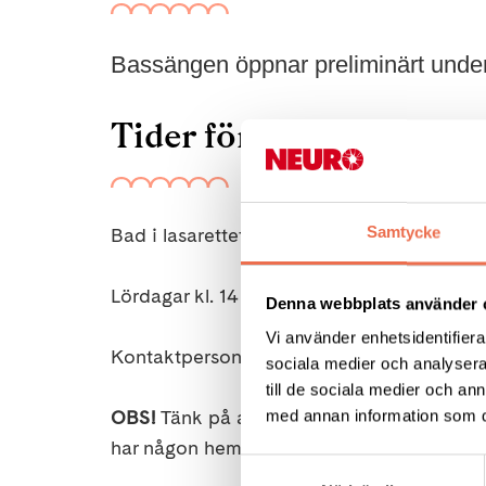
Bassängen öppnar preliminärt unde
Tider för bad
Bad i lasarettets varma bassäng
Samtycke
Lördagar kl. 14 -15 samling 13.30 .
Max 7 p
Denna webbplats använder 
Vi använder enhetsidentifierar
Kontaktperson: Lars-Erik Hultin, Tel. 073-
sociala medier och analysera 
till de sociala medier och a
OBS!
Tänk på att hålla avstånd och god 
med annan information som du 
har någon hemma som har en smittsam inf
Samtyckesval