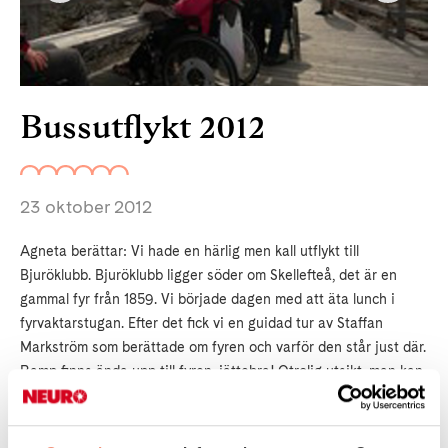
Bussutflykt 2012
23 oktober 2012
Agneta berättar: Vi hade en härlig men kall utflykt till
Bjuröklubb. Bjuröklubb ligger söder om Skellefteå, det är en
gammal fyr från 1859. Vi började dagen med att äta lunch i
fyrvaktarstugan. Efter det fick vi en guidad tur av Staffan
Markström som berättade om fyren och varför den står just där.
Ramp finns ända upp till fyren, jättebra! Otrolig utsikt, man kan
se ända till Finland.
På vägen hem var vi förbi ett krukmareri.