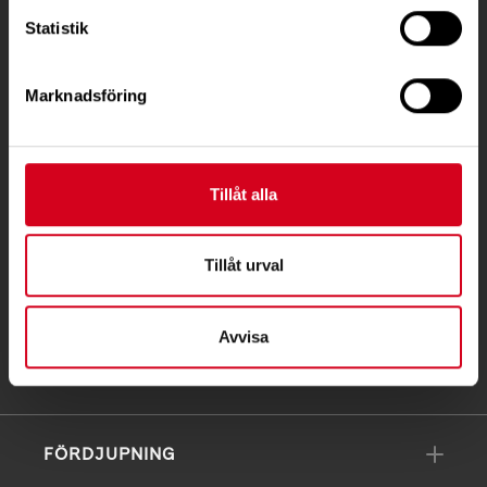
Besöksadress:
Statistik
Ågatan 12 C, 172 62 Sundbyberg
Telefon:
08-677 70 10
Marknadsföring
Postadress:
Box 4086
171 04 Solna
Tillåt alla
info@neuro.se
Tillåt urval
PG 90 10 07-5 | BG 901-0075 | Swishgåva 90 100
75 | Organisationsnummer 802002-3605
Avvisa
Till kontaktsidan
FÖRDJUPNING