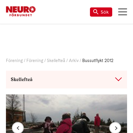
Sök
Förening
Förening
Skellefteå
Arkiv
Bussutflykt 2012
Skellefteå