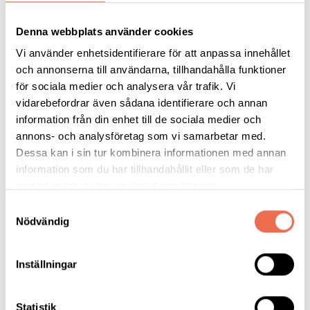
119 kr/timme från SPSM.
Ring Annette om du vill veta mer, 070-660 26 64.
Denna webbplats använder cookies
Vi använder enhetsidentifierare för att anpassa innehållet
Vi skickar ut ett slutligt bekräftelsebrev med information om
och annonserna till användarna, tillhandahålla funktioner
avgångstider med mera i slutet av juni.
för sociala medier och analysera vår trafik. Vi
Betalning sker till bg 170-7611 senast 31/7.
Kom ihåg att ange
vidarebefordrar även sådana identifierare och annan
vilka betalningen avser!
information från din enhet till de sociala medier och
annons- och analysföretag som vi samarbetar med.
Anmälan
Dessa kan i sin tur kombinera informationen med annan
Anmälan, som är bindande, gör du genom att fylla i bifogad
information som du har tillhandahållit eller som de har
blankett och skicka in så vi har den
senast 29/4 2025
.
samlat in när du har använt deras tjänster.
Frågor? Ring Karin 070-593 71 90.
Samtyckesval
Nödvändig
Mejla anmälningsblanketten till
harren.karin@gmail.com
eller skicka med post till
Inställningar
Karin Harrén
Strömmingsgränd 26
Statistik