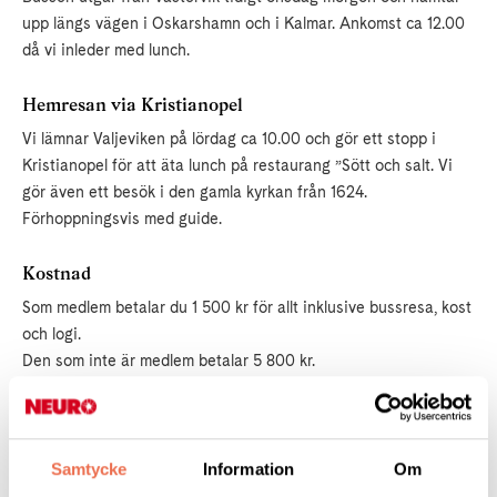
upp längs vägen i Oskarshamn och i Kalmar. Ankomst ca 12.00
då vi inleder med lunch.
Hemresan via Kristianopel
Vi lämnar Valjeviken på lördag ca 10.00 och gör ett stopp i
Kristianopel för att äta lunch på restaurang ”Sött och salt. Vi
gör även ett besök i den gamla kyrkan från 1624.
Förhoppningsvis med guide.
Kostnad
Som medlem betalar du 1 500 kr för allt inklusive bussresa, kost
och logi.
Den som inte är medlem betalar 5 800 kr.
Det går bra att åka med egen bil som alternativ till bussen,
milersättning utgår.
Samtycke
Information
Om
Tar du ledigt från arbetet för att delta kan du få ersättning med