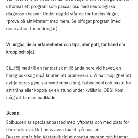
utformat ett program som passar oss med neurologiska
diagnoser/besvär. Under dagtid står de för föreläsningar,
”prova på aktiviteter” med mera. Se bifogat program (med
reservation för ändringar).
Vi umgås, delar erfarenheter och tips, äter gott, tar hand om
kropp och själ.
Så…följ med till en fantastisk miljö ända nere vid havet, en
härlig bokskog inpå knuten att promenera i. Vi har möjlighet att
nyttja deras gym, varmvattenbassäng, bubbelpool och bastu för
att träna eller koppla av en stund under kvällstid. OBS! Kom
ihåg att ta med badkläder.
Resan
Solbussen är specialanpassad med lyftplatta och med plats för
flera rullstolar. Det finns även toalett på bussen.
Bussen utgår från Västervik tidigt onsdag morgon och hämtar