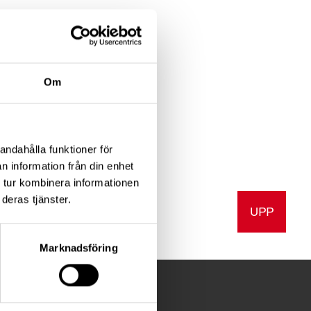
 ombud
Om
sens
andahålla funktioner för
n information från din enhet
 tur kombinera informationen
deras tjänster.
UPP
v ut
Marknadsföring