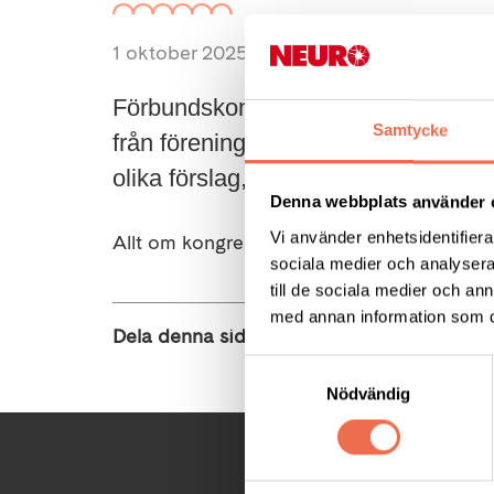
1 oktober 2025
Förbundskongressen är Neuroförbun
Samtycke
från föreningarna. På kongressen b
olika förslag, medlemsavgiftens stor
Denna webbplats använder 
Vi använder enhetsidentifierar
Allt om kongressen finns
här
!
sociala medier och analysera 
till de sociala medier och a
med annan information som du 
Dela denna sida:
Samtyckesval
Nödvändig