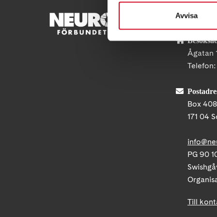
Avvisa
KONTA
Besöksad
Ågatan 
Telefon
Postadre
Box 40
171 04 S
info@ne
PG 90 10
Swishgå
Organis
Till kon