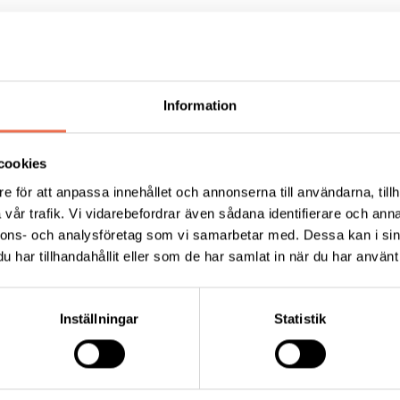
dets högsta beslutande organ och utgörs av
Information
ehandlas bland annat motioner, förbundsstyrel
lek och val av förbundsstyrelse.
cookies
e för att anpassa innehållet och annonserna till användarna, tillh
vår trafik. Vi vidarebefordrar även sådana identifierare och anna
nnons- och analysföretag som vi samarbetar med. Dessa kan i sin
har tillhandahållit eller som de har samlat in när du har använt 
Tipsa
Skri
Inställningar
Statistik