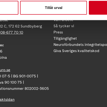
Tillåt urval
KT
FÖRDJUPNING
Vårt arbete
ress:
Så tycker vi
12 C, 172 62 Sundbyberg
Press
:
08-677 70 10
Tillgänglighet
Neuroförbundets integritetspo
ss:
Giva Sveriges kvalitetskod
86
olna
uro.se
 07-5 | BG 901-0075 |
va 90 100 75 |
ationsnummer 802002-3605
taktsidan