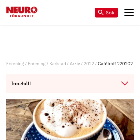
Till vår Facebook-sida
Sök
Förening
Förening
Karlstad
Arkiv
2022
Caféträff 220202
Innehåll