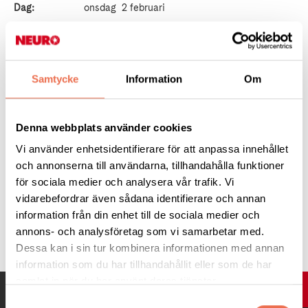
Dag:
onsdag 2 februari
Tid:
kl. 14.00 - 16.00
Samtycke
Information
Om
Plats:
Digitalt möte
Anmälan till kansliet på tel. 054-18 92 54 alt. e-post
Denna webbplats använder cookies
karlstad@neuro.se senast 1/2!
Vi använder enhetsidentifierare för att anpassa innehållet
och annonserna till användarna, tillhandahålla funktioner
för sociala medier och analysera vår trafik. Vi
vidarebefordrar även sådana identifierare och annan
information från din enhet till de sociala medier och
Tipsa
annons- och analysföretag som vi samarbetar med.
Dessa kan i sin tur kombinera informationen med annan
information som du har tillhandahållit eller som de har
samlat in när du har använt deras tjänster.
UPP
Samtyckesval