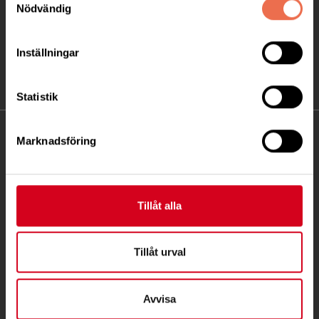
Nödvändig
Inställningar
Statistik
KONTAKT
Marknadsföring
Besöksadress:
Ågatan 12 C, 172 62 Sundbyberg
Tillåt alla
Telefon:
08-677 70 10
Postadress:
Tillåt urval
Box 4086
171 04 Solna
Avvisa