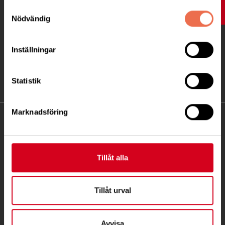
Samtyckesval
UPP
Nödvändig
Inställningar
Statistik
Marknadsföring
KONTAKT
Besöksadress:
Tillåt alla
Ågatan 12 C, 172 62 Sundbyberg
Telefon:
08-677 70 10
Tillåt urval
Postadress:
Box 4086
Avvisa
171 04 Solna