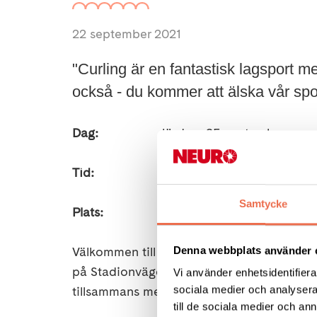
22 september 2021
"Curling är en fantastisk lagsport
också - du kommer att älska vår spo
Dag:
lördag 25 september
Tid:
kl. 15.00 - 17.00
Samtycke
Plats:
Karlstads Curling Arena, Stadi
Välkommen till Prova På rullstolscurling i 
Denna webbplats använder 
på Stadionvägen 8. Det är kostnadsfritt oc
Vi använder enhetsidentifierar
tillsammans med andra rullstolscurlare från
sociala medier och analysera 
till de sociala medier och a