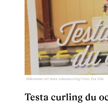
Välkommen att testa rullstolscurling! Foto: Eva Eiler
Testa curling du o