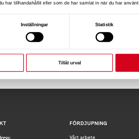
har tillhandahållit eller som de har samlat in när du har använt 
er dig innan den 23 september till info@curling.se
Inställningar
Statistik
Tillåt urval
Tipsa
Skri
KT
FÖRDJUPNING
Vårt arbete
ress: