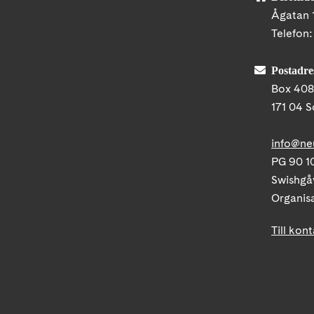
Ågatan 
Telefon
Postadre
Box 40
171 04 S
info@ne
PG 90 10
Swishgå
Organis
Till kon