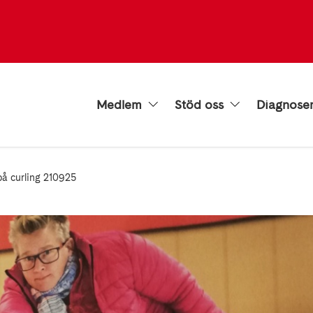
Medlem
Stöd oss
Diagnose
på curling 210925