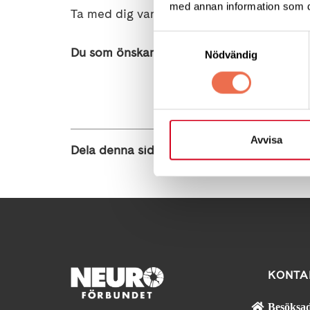
med annan information som du 
Ta med dig varma kläder och handskar!
Samtyckesval
Du som önskar stanna och äta middag anmäl
Nödvändig
Avvisa
Dela denna sida:
KONTA
Besöksad