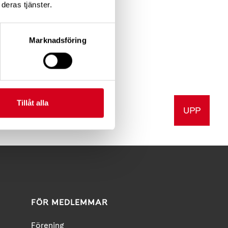
deras tjänster.
Marknadsföring
Tillåt alla
UPP
v ut
FÖR MEDLEMMAR
Förening