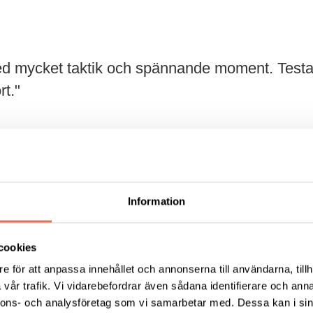
 med mycket taktik och spännande moment. Test
rt."
Information
onvägen 8, Karlstad
samband med nationellt träningsläger i Karlstads Curling
cookies
h vi bjuder dig som provar att stanna för att äta middag
e för att anpassa innehållet och annonserna till användarna, tillh
 hela landet.
vår trafik. Vi vidarebefordrar även sådana identifierare och anna
nnons- och analysföretag som vi samarbetar med. Dessa kan i sin