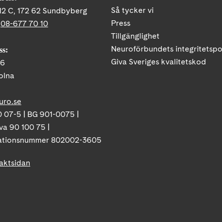
Så tycker vi
12 C, 172 62 Sundbyberg
Press
:
08-677 70 10
Tillgänglighet
Neuroförbundets integritetspo
ss:
Giva Sveriges kvalitetskod
86
olna
uro.se
 07-5 | BG 901-0075 |
va 90 100 75 |
ationsnummer 802002-3605
taktsidan