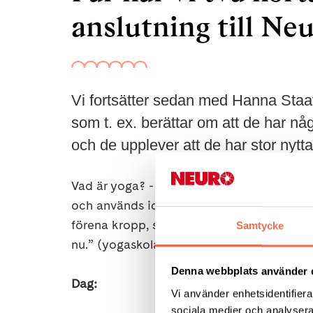
anslutning till Ne
Vi fortsätter sedan med Hanna Staaff
som t. ex. berättar om att de har n
och de upplever att de har stor nyt
Vad är yoga? - ”Yoga kommer från Indien oc
och används idag som friskvård i stora dela
förena kropp, själ och sinne. Yoga handlar
Samtycke
nu.” (yogaskolan.org)
Denna webbplats använder 
Dag:
onsdag 6 oktober
Vi använder enhetsidentifierar
sociala medier och analysera 