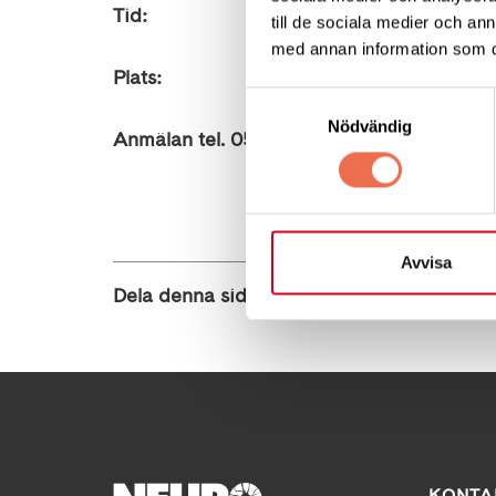
Tid:
kl. 17.00-18.00
till de sociala medier och a
med annan information som du 
Plats:
Digitalt möte via Teams
Samtyckesval
Nödvändig
Anmälan tel. 054-18 92 54 alt. karlstad@neur
Avvisa
Dela denna sida:
KONTA