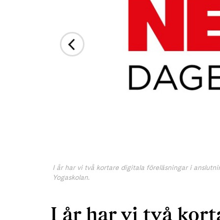
I år har vi två kortare digitala föreläsningar i anslu
Yogaskolan.
I år har vi två kort