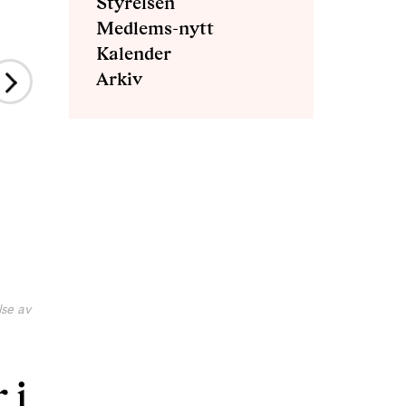
Styrelsen
Medlems-nytt
Kalender
Arkiv
lse av
 i