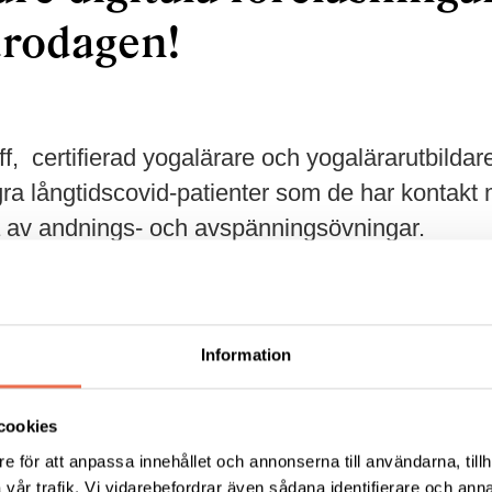
urodagen!
, certifierad yogalärare och yogalärarutbildar
ågra långtidscovid-patienter som de har kontakt
ta av andnings- och avspänningsövningar.
h är ett av världens äldsta system för hälsa och utveck
r av världen. En betydelse av ordet yoga är ”att förena”
 om att bli mer fokuserad och närvarande – att vara hä
Information
cookies
e för att anpassa innehållet och annonserna till användarna, tillh
vår trafik. Vi vidarebefordrar även sådana identifierare och anna