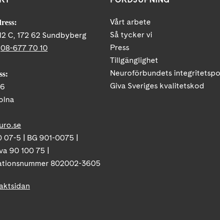
Vårt arbete
ress:
Så tycker vi
12 C, 172 62 Sundbyberg
Press
:
08-677 70 10
Tillgänglighet
Neuroförbundets integritetspo
ss:
Giva Sveriges kvalitetskod
86
olna
uro.se
 07-5 | BG 901-0075 |
va 90 100 75 |
ationsnummer 802002-3605
taktsidan