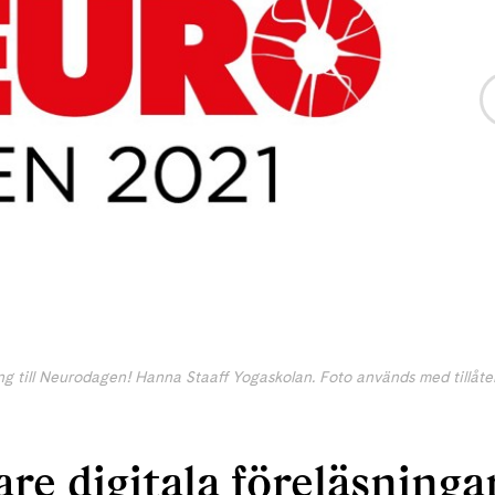
tning till Neurodagen! Hanna Staaff Yogaskolan. Foto används med tillåte
are digitala föreläsningar