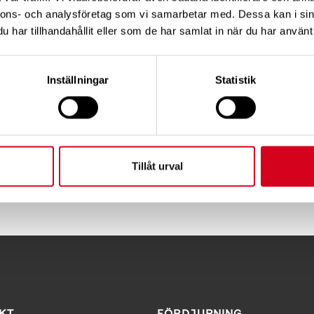
nnons- och analysföretag som vi samarbetar med. Dessa kan i sin
har tillhandahållit eller som de har samlat in när du har använt 
Inställningar
Statistik
o.sesenast 26/9 för att få en länk till aktuell föreläsni
Tillåt urval
Tipsa
Skri
KT
FÖRDJUPNING