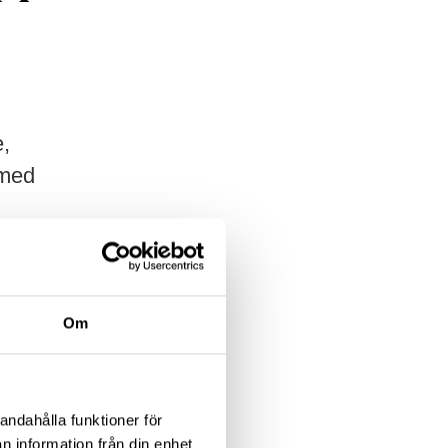
e,
 med
ling,
 , att
r och
Om
andahålla funktioner för
n information från din enhet