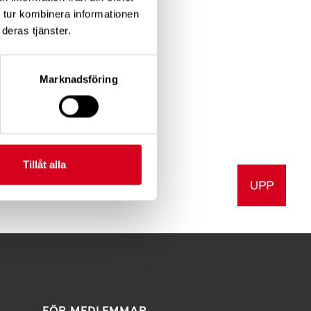
 tur kombinera informationen
deras tjänster.
Marknadsföring
ng!
Tillåt alla
UPP
v ut
FÖR MEDLEMMAR