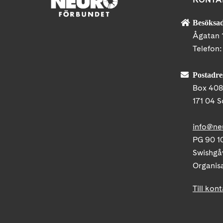
Besöksad
Ågatan 
Telefon
Postadre
Box 40
171 04 S
info@ne
PG 90 10
Swishgå
Organis
Till kon