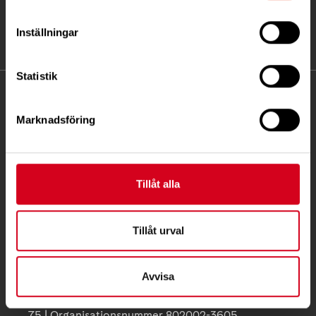
Inställningar
Statistik
KONTAKT
Marknadsföring
Besöksadress:
Ågatan 12 C, 172 62 Sundbyberg
Telefon:
08-677 70 10
Tillåt alla
Postadress:
Box 4086
Tillåt urval
171 04 Solna
Avvisa
info@neuro.se
PG 90 10 07-5 | BG 901-0075 | Swishgåva 90 100
75 | Organisationsnummer 802002-3605