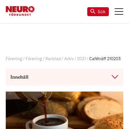
Till vår Facebook-sida
Sök
Förening
Förening
Karlstad
Arkiv
2021
Caféträff 210203
Innehåll