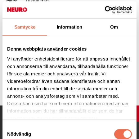
Plats:
Digital träff
Anmälan till kansliet på tel. 054-18 92 54 alt e-post
karlstad@neuro.se senast 1/2
Samtycke
Information
Om
Här kommer din länk för att vara med på caféträffen:
Anslut på din dator eller mobilapp
Denna webbplats använder cookies
Klicka här för att delta i mötet.
Vi använder enhetsidentifierare för att anpassa innehållet
och annonserna till användarna, tillhandahålla funktioner
för sociala medier och analysera vår trafik. Vi
vidarebefordrar även sådana identifierare och annan
Tipsa
information från din enhet till de sociala medier och
annons- och analysföretag som vi samarbetar med.
Dessa kan i sin tur kombinera informationen med annan
information som du har tillhandahållit eller som de har
UPP
samlat in när du har använt deras tjänster.
Samtyckesval
Nödvändig