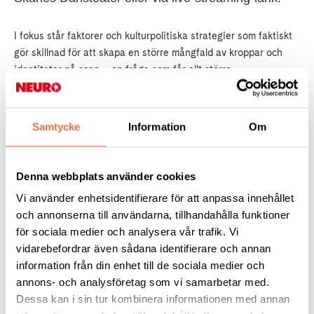
I fokus står faktorer och kulturpolitiska strategier som faktiskt
gör skillnad för att skapa en större mångfald av kroppar och
identiteter på scen – en fråga som får allt större
uppmärksamhet. Vilka är utmaningarna? Kan vi lära av
internationella exempel? Konferensen hålls på engelska samt
svenskt teckenspråk.
Samtycke
Information
Om
Beyond Access pågår mellan kl 9.30 och 16.30 torsdag 18
november
Denna webbplats använder cookies
Vi använder enhetsidentifierare för att anpassa innehållet
För anmälan/streaming-länk, mejla
och annonserna till användarna, tillhandahålla funktioner
dansfunk@skanesdansteater.se
.
för sociala medier och analysera vår trafik. Vi
vidarebefordrar även sådana identifierare och annan
Läs mer
här!
information från din enhet till de sociala medier och
annons- och analysföretag som vi samarbetar med.
Dessa kan i sin tur kombinera informationen med annan