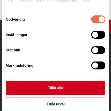
information som du har tillhandahållit eller som de har
Tipsa
samlat in när du har använt deras tjänster.
Samtyckesval
Nödvändig
UPP
Inställningar
Statistik
Marknadsföring
KONTAKT
Tillåt alla
Besöksadress:
Ågatan 12 C, 172 62 Sundbyberg
Tillåt urval
Telefon:
08-677 70 10