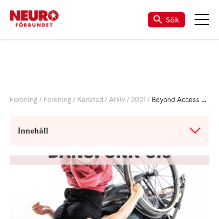
Till vår Facebook-sida
Sök
Förening
Förening
Karlstad
Arkiv
2021
Beyond Access 211118
Innehåll