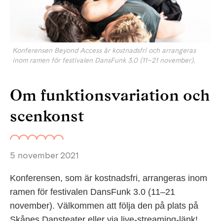
Konferensen Beyond Access är kostnadsfri och arrangeras
inom ramen för festivalen DansFunk 3.0 (11–21 november).
Om funktionsvariation och
scenkonst
5 november 2021
Konferensen, som är kostnadsfri, arrangeras inom
ramen för festivalen DansFunk 3.0 (11–21
november). Välkommen att följa den på plats på
Skånes Dansteater eller via live-streaming-länk!