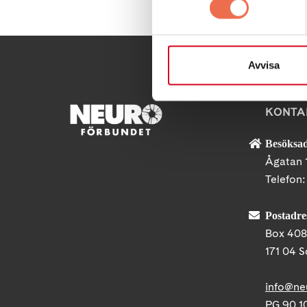
Avvisa
KONTA
Besöksad
Ågatan 
Telefon
Postadre
Box 40
171 04 S
info@ne
PG 90 10