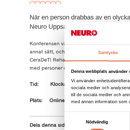
När en person drabbas av en olycka 
Neuro Uppsala-Knivsta ordnar en ko
Konferensen vänder sig till dig som är närs
annat sätt, och till dig som själv är drab
Samtycke
CeraDeTi Rehab AB. Renée Torndahl är so
med personer med diagnos och deras när
Denna webbplats använder 
Vi använder enhetsidentifierar
Tid: Klockan 11.00-16.00 torsdag 21 ja
sociala medier och analysera 
till de sociala medier och a
Plats: Online. Länk kommer att publicera
med annan information som du 
Samtyckesval
Nödvändig
Dela denna sida: