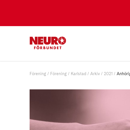
Förening
Förening
Karlstad
Arkiv
2021
Anhöri