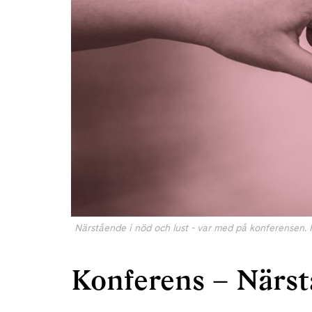
Närstående i nöd och lust - var med på konferensen. 
Konferens – Närst