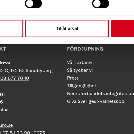
Tillåt urval
KT
FÖRDJUPNING
Vårt arbete
ress:
Så tycker vi
12 C, 172 62 Sundbyberg
Press
:
08-677 70 10
Tillgänglighet
Neuroförbundets integritetspo
ss:
Giva Sveriges kvalitetskod
86
olna
uro.se
 07-5 | BG 901-0075 |