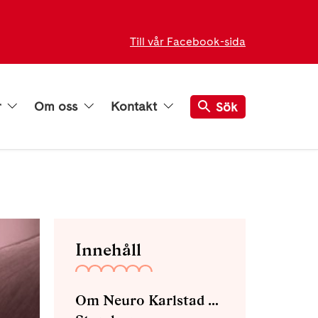
Till vår Facebook-sida
r
Om oss
Kontakt
Sök
Innehåll
Om Neuro Karlstad med omnejd