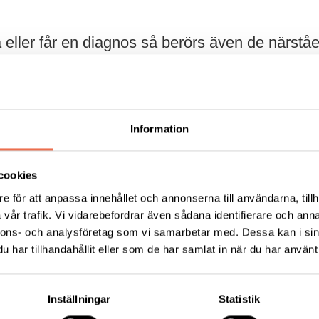
eller får en diagnos så berörs även de närstå
nferens online om hur man kan hantera det.
tående till en person med funktionsnedsättning på ett e
bad. Huvudföreläsare är Renée Torndahl, samtalsterapeut,
Information
cionom och KBT-terapeut och har lång erfarenhet av 
stående.
cookies
e för att anpassa innehållet och annonserna till användarna, tillh
nuari 2021
vår trafik. Vi vidarebefordrar även sådana identifierare och anna
nnons- och analysföretag som vi samarbetar med. Dessa kan i sin
s här.
har tillhandahållit eller som de har samlat in när du har använt 
Inställningar
Statistik
Tipsa
Skri