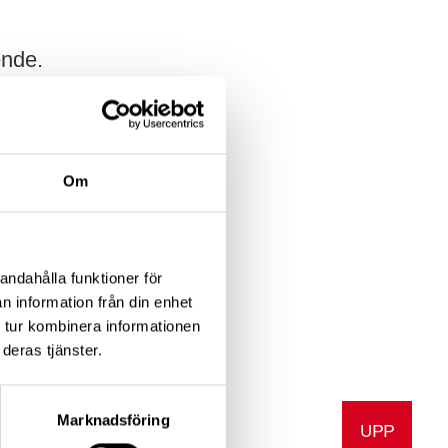
ende.
ller
Om
möten
andahålla funktioner för
n information från din enhet
 tur kombinera informationen
deras tjänster.
Marknadsföring
UPP
v ut