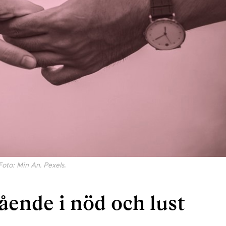
Foto: Min An. Pexels.
ående i nöd och lust