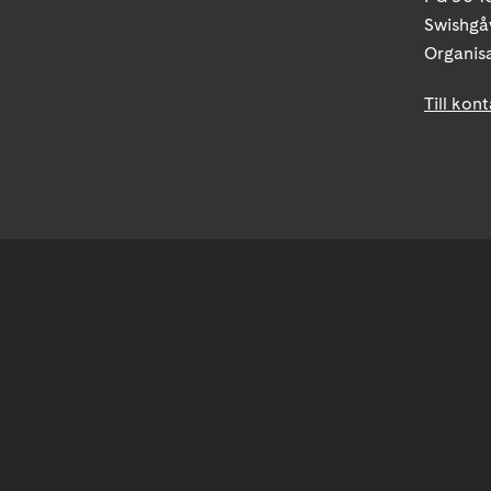
Swishgå
Organis
Till kon