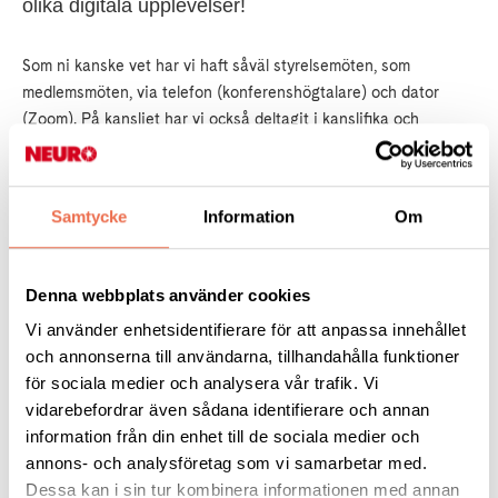
olika digitala upplevelser!
Som ni kanske vet har vi haft såväl styrelsemöten, som
medlemsmöten, via telefon (konferenshögtalare) och dator
(Zoom). På kansliet har vi också deltagit i kanslifika och
konferenser via dataskärmen (Teams).
För dig som är sugen på
annat, som konserter, film, teater eller utställningar finns det ett
stort utbud på internet.
Samtycke
Information
Om
För att kunna använda all ny teknik behöver man förstås veta
hur man gör! Neuro Stockholm har då olika tips på hur man
Denna webbplats använder cookies
skaffar sig den kunskapen. De har också samlat länkar till
Vi använder enhetsidentifierare för att anpassa innehållet
digitala aktiviteter av olika slag att göra såväl på egen hand,
och annonserna till användarna, tillhandahålla funktioner
som tillsammans. Läs mer om ”Digitala upplevelser” på
Neuro
för sociala medier och analysera vår trafik. Vi
Stockholms hemsida.
vidarebefordrar även sådana identifierare och annan
information från din enhet till de sociala medier och
annons- och analysföretag som vi samarbetar med.
Dessa kan i sin tur kombinera informationen med annan