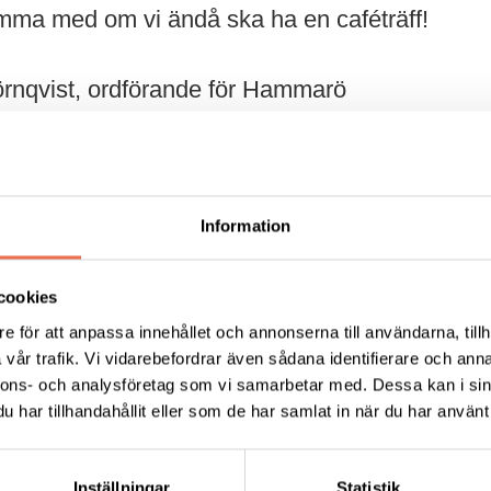
komma med om vi ändå ska ha en caféträff!
örnqvist, ordförande för Hammarö
ommit och berättat om Hammarö - förr och nu.
Information
cookies
e för att anpassa innehållet och annonserna till användarna, tillh
vår trafik. Vi vidarebefordrar även sådana identifierare och anna
alt e-post karlstad@neuro.se senast 30/3!
nnons- och analysföretag som vi samarbetar med. Dessa kan i sin
har tillhandahållit eller som de har samlat in när du har använt 
ot särskilt som tilltugg får du införskaffa det på egen h
Inställningar
Statistik