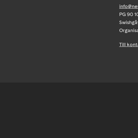
info@ne
PG 90 10
Swishgå
Organis
Till kon