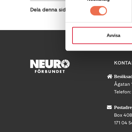
Dela denna sida:
Avvisa
KONTA
Besöksad
Ågatan 
Telefon
Postadre
Box 40
171 04 S