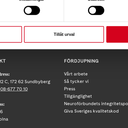
Tipsa
Skri
Tillåt urval
KT
FÖRDJUPNING
Vårt arbete
ress:
Så tycker vi
12 C, 172 62 Sundbyberg
Press
:
08-677 70 10
Tillgänglighet
Neuroförbundets integritetspo
ss:
Giva Sveriges kvalitetskod
86
olna