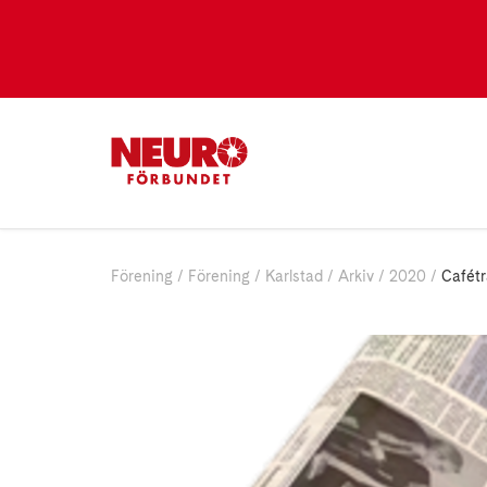
Förening
Förening
Karlstad
Arkiv
2020
Cafétr