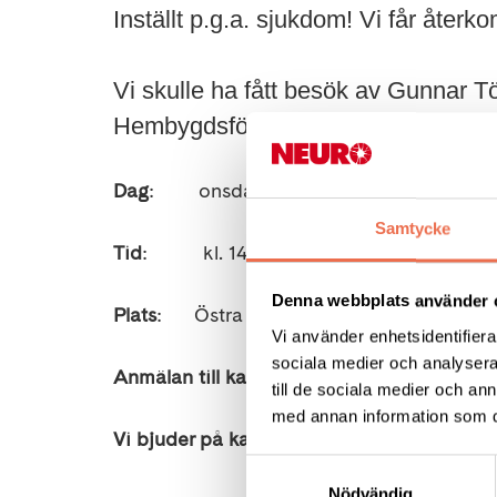
Inställt p.g.a. sjukdom! Vi får åter
Vi skulle ha fått besök av Gunnar T
Hembygdsförening, som skulle ha k
Dag
: onsdag 1 april
Samtycke
Tid
: kl. 14.00-16.00
Denna webbplats använder 
Plats
: Östra Torgg. 16, Karlstad
Vi använder enhetsidentifierar
sociala medier och analysera 
Anmälan till kansliet på tel. 054-18 92 54 
till de sociala medier och a
med annan information som du 
Vi bjuder på kaffe eller te, men önskas någ
Samtyckesval
Nödvändig