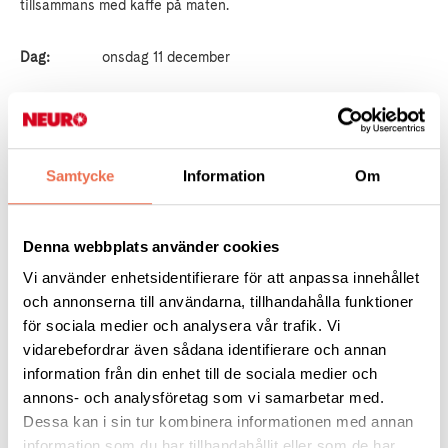
tillsammans med kaffe på maten.
Dag:
onsdag 11 december
Tid:
kl. 17.30-20.00
Plats:
Norra Kyrkog. 4, Karlstad
Samtycke
Information
Om
Kostnad:
100 kr medlem 200 kr icke-medlem
Denna webbplats använder cookies
Anmälan med betalning till kansliet på tel. 054-18 92 54 alt. e-
Vi använder enhetsidentifierare för att anpassa innehållet
post karlstad@neuro.se senast 6/12 på bg 5559-82134 alt.
och annonserna till användarna, tillhandahålla funktioner
Swish 123 534 50 95.
för sociala medier och analysera vår trafik. Vi
vidarebefordrar även sådana identifierare och annan
information från din enhet till de sociala medier och
annons- och analysföretag som vi samarbetar med.
Dessa kan i sin tur kombinera informationen med annan
information som du har tillhandahållit eller som de har
Tipsa