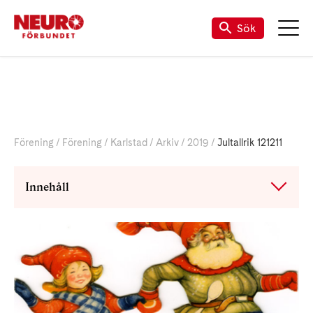
Till vår Facebook-sida
Sök
Förening
Förening
Karlstad
Arkiv
2019
Jultallrik 121211
Innehåll