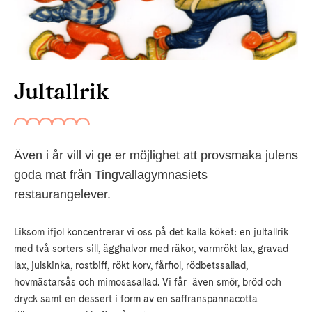
Jultallrik
Även i år vill vi ge er möjlighet att provsmaka julens
goda mat från Tingvallagymnasiets
restaurangelever.
Liksom ifjol koncentrerar vi oss på det kalla köket: en jultallrik
med två sorters sill, ägghalvor med räkor, varmrökt lax, gravad
lax, julskinka, rostbiff, rökt korv, fårfiol, rödbetssallad,
hovmästarsås och mimosasallad. Vi får även smör, bröd och
dryck samt en dessert i form av en saffranspannacotta