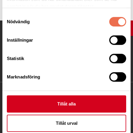
samlat in när du har använt deras tjänster.
Samtyckesval
Nödvändig
UPP
Inställningar
Statistik
Marknadsföring
KONTAKT
Tillåt alla
Besöksadress:
Ågatan 12 C, 172 62 Sundbyberg
Telefon:
08-677 70 10
Tillåt urval