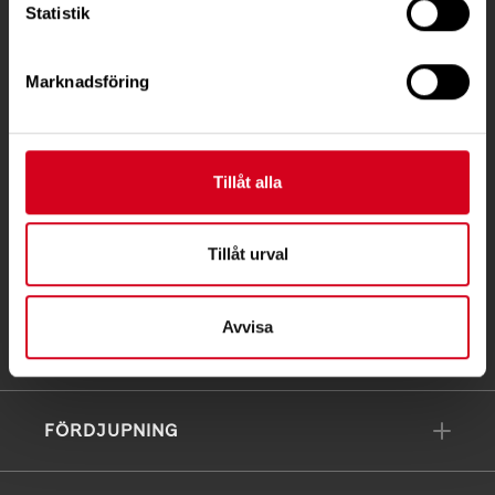
Statistik
Ågatan 12 C, 172 62 Sundbyberg
Telefon:
08-677 70 10
Marknadsföring
Postadress:
Box 4086
171 04 Solna
Tillåt alla
info@neuro.se
PG 90 10 07-5 | BG 901-0075 | Swishgåva 90 100
Tillåt urval
75 | Organisationsnummer 802002-3605
Avvisa
Till kontaktsidan
FÖRDJUPNING