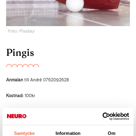
Foto: Pixabay
Pingis
Anmälan
till André 0762092628
Kostnad:
100kr
Plats
: Korpen onsdagar/fredagar 16:30-17:30
Anmälan till respektive ledare, betalning för aktiviteter till
Samtycke
Information
Om
Martallen bg 302-3348 eller Swish till Laila Gardell 0704279544