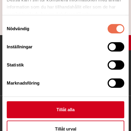
Läs mer
information som du har tillhandahållit eller som de har
samlat in när du har använt deras tjänster.
Samtyckesval
Nödvändig
UPP
Inställningar
Statistik
Marknadsföring
KONTAKT
Tillåt alla
Besöksadress:
Ågatan 12 C, 172 62 Sundbyberg
Tillåt urval