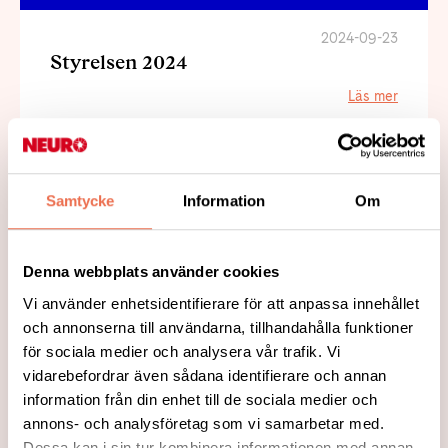
2024-09-23
Styrelsen 2024
Läs mer
Samtycke
Information
Om
2024-09-23
Denna webbplats använder cookies
Vi använder enhetsidentifierare för att anpassa innehållet
och annonserna till användarna, tillhandahålla funktioner
för sociala medier och analysera vår trafik. Vi
vidarebefordrar även sådana identifierare och annan
information från din enhet till de sociala medier och
2024-09-23
Aktiviteter Hösten 2024
annons- och analysföretag som vi samarbetar med.
Dessa kan i sin tur kombinera informationen med annan