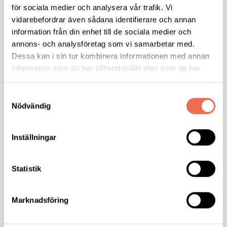
för sociala medier och analysera vår trafik. Vi
vidarebefordrar även sådana identifierare och annan
information från din enhet till de sociala medier och
annons- och analysföretag som vi samarbetar med.
Dessa kan i sin tur kombinera informationen med annan
information som du har tillhandahållit eller som de har
samlat in när du har använt deras tjänster.
Samtyckesval
Nödvändig
2023-05-30
Inställningar
Moyamoya blir nationellt
vårduppdrag på Karolinska och
Statistik
Akademiska
Nyligen fick Karolinska ett nationellt
Marknadsföring
uppdrag för att vårda barn och vuxna med
moyamoya. Det är en allvarlig neurologisk