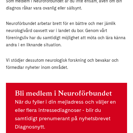
Som medlem i Neuroförbundet är du inte ensam, även om din
diagnos råkar vara ovanlig eller sällsynt.
Neuroförbundet arbetar brett för en bättre och mer jämlik
neurologivård oavsett var i landet du bor. Genom vårt
föreningsliv har du samtidigt möjlighet att möta och lära känna
andra i en liknande situation.
Vi stödjer dessutom neurologisk forskning och bevakar och
förmedlar nyheter inom området.
Bli medlem i Neuroförbundet
När du fyller i din mejladress och väljer en
eller flera intressediagnoser - blir du
samtidigt prenumerant på nyhetsbrevet
Diagnosnytt.