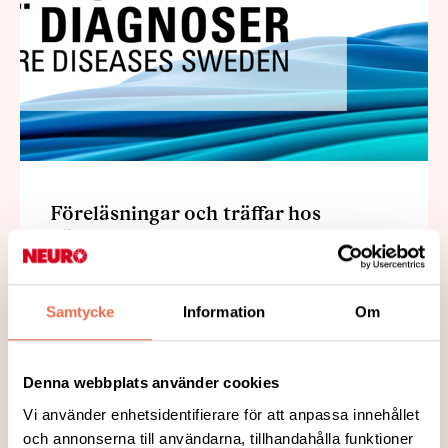
Föreläsningar och träffar hos
Sällsynta diagnoser
Riksförbundet Sällsynta diagnoser bjuder
in till föreläsningar och träffar under
Samtycke
Information
Om
hösten. Mer information och länkar för att
anmäla sig finns i deras kalendarium.
Denna webbplats använder cookies
Läs mer
Vi använder enhetsidentifierare för att anpassa innehållet
och annonserna till användarna, tillhandahålla funktioner