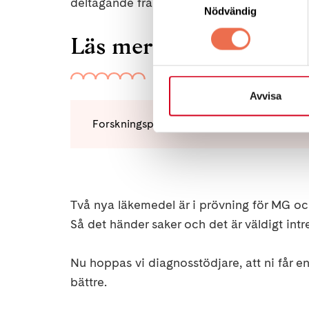
deltagande från oss med MG i sin studie, s
Nödvändig
Läs mer om studien hä
Avvisa
Forskningsperson
Två nya läkemedel är i prövning för MG och
Så det händer saker och det är väldigt intre
Nu hoppas vi diagnosstödjare, att ni får en
bättre.