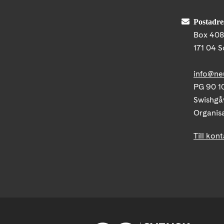
Postadre
Box 40
171 04 S
info@ne
PG 90 10
Swishgå
Organis
Till kon