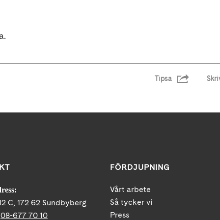
a.
Tipsa
Skri
KT
FÖRDJUPNING
Vårt arbete
ress:
Så tycker vi
12 C, 172 62 Sundbyberg
Press
:
08-677 70 10