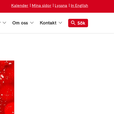
Kalender
Mina sidor
Lyssna
In English
r
Om oss
Kontakt
Sök