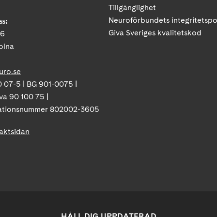
Tillgänglighet
Neuroförbundets integritetspo
ss:
Giva Sveriges kvalitetskod
86
olna
uro.se
 07-5 | BG 901-0075 |
va 90 100 75 |
ationsnummer 802002-3605
taktsidan
HÅLL DIG UPPDATERAD