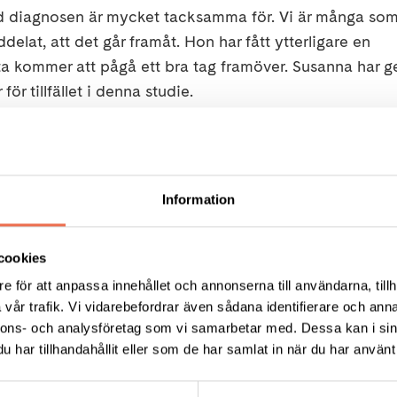
med diagnosen är mycket tacksamma för. Vi är många som
lat, att det går framåt. Hon har fått ytterligare en
tta kommer att pågå ett bra tag framöver. Susanna har g
r tillfället i denna studie.
s mer här:
Information
n av alla med MG deltar i samma studie
cookies
e för att anpassa innehållet och annonserna till användarna, tillh
vår trafik. Vi vidarebefordrar även sådana identifierare och anna
nnons- och analysföretag som vi samarbetar med. Dessa kan i sin
r Anna Rostedt-Punga, där syftet är att utveckla tillför
har tillhandahållit eller som de har samlat in när du har använt 
domsförloppet vid MG. Hoppas Anna också får ett stort