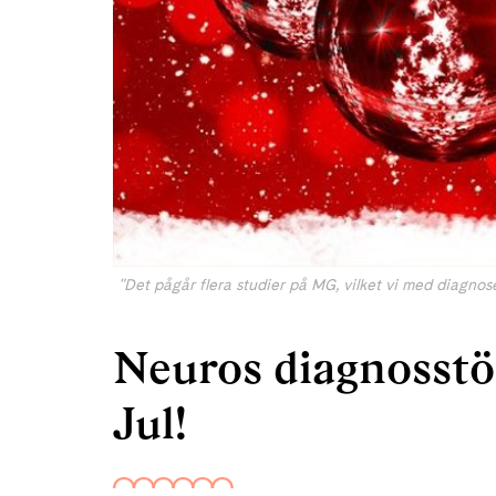
"Det pågår flera studier på MG, vilket vi med diagnos
Neuros diagnosst
Jul!