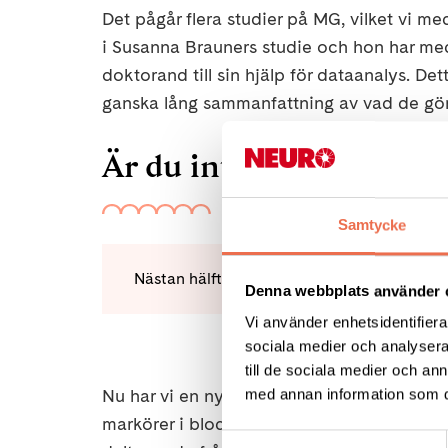
Det pågår flera studier på MG, vilket vi 
i Susanna Brauners studie och hon har medde
doktorand till sin hjälp för dataanalys. De
ganska lång sammanfattning av vad de gör fö
Är du intresserad så lä
Samtycke
Nästan hälfte
Denna webbplats använder 
Vi använder enhetsidentifierar
sociala medier och analysera 
till de sociala medier och a
Nu har vi en ny studie på gång med professo
med annan information som du 
markörer i blodet som kan förutsäga sjuk
Samtyckesval