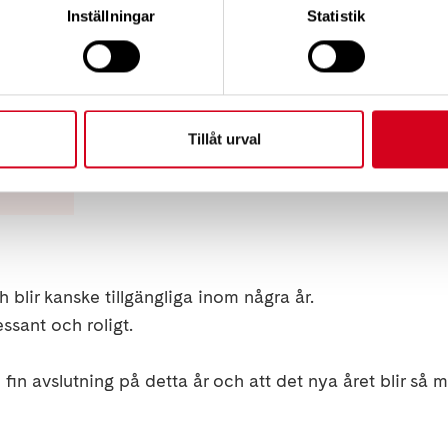
å vi uppmanar alla att anmäla sig.
Inställningar
Statistik
r
Tillåt urval
er med MG sökes till en studie om biomarkörer
 blir kanske tillgängliga inom några år.
ssant och roligt.
 fin avslutning på detta år och att det nya året blir så 