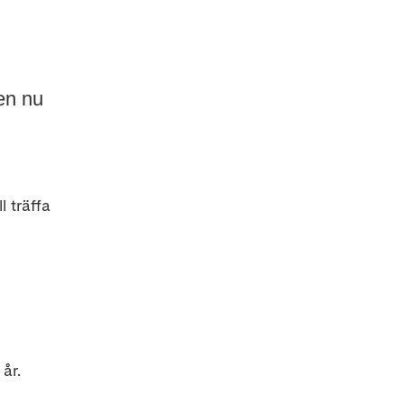
en nu
l träffa
 år.