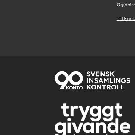
Organis
Till kon