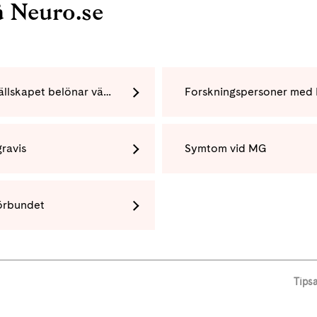
å Neuro.se
Svenska Läkaresällskapet belönar världens största riskfaktorstudie för myastenia gravis
ravis
Symtom vid MG
örbundet
Tips