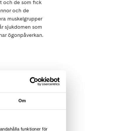
vet och de som fick
vinnor och de
lera muskelgrupper
 får sjukdomen som
 har ögonpåverkan.
mptom alls eller
ånga mår så bra,
ten.
Om
 för att få
ja ut de kontroller
ing ökar risken för
andahålla funktioner för