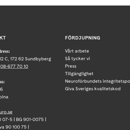
KT
FÖRDJUPNING
Vårt arbete
ress:
Så tycker vi
12 C, 172 62 Sundbyberg
Press
:
08-677 70 10
Tillgänglighet
Neuroförbundets integritetspo
ss:
Giva Sveriges kvalitetskod
86
olna
uro.se
 07-5 | BG 901-0075 |
va 90 100 75 |