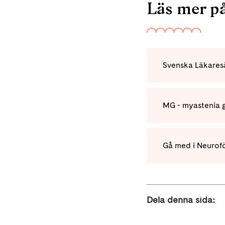
Läs mer p
MG - myastenia g
Gå med i Neurof
Dela denna sida: