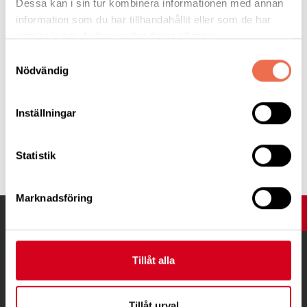
Dessa kan i sin tur kombinera informationen med annan
Att leva med epilepsi
information som du har tillhandahållit eller som de har
samlat in när du har använt deras tjänster.
Samtyckesval
Nödvändig
Inställningar
Tipsa
Statistik
Marknadsföring
UPP
Tillåt alla
Tillåt urval