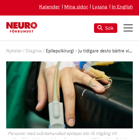
Kalender
Mina sidor
Lyssna
In English
Sök
Nyheter
Diagnos
Epilepsikirurgi - ju tidigare desto bättre visar övergripande studie
Personer med svårbehandlad epilepsi bör få tillgång till