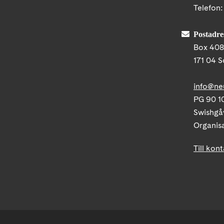
Telefon
Postadre
Box 40
171 04 S
info@ne
PG 90 10
Swishgå
Organis
Till kon