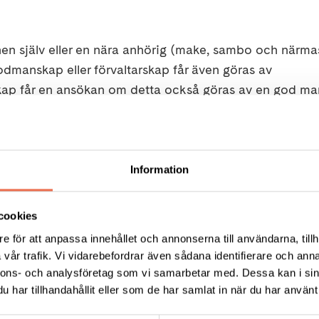
n själv eller en nära anhörig (make, sambo och närma
dmanskap eller förvaltarskap får även göras av
skap får en ansökan om detta också göras av en god ma
an eller förvaltare.
 resp. förvaltarskap. Ofta får den enskilde själv, denn
nämnden yttra sig. Även andra närstående samt
Information
ehövs. Finns det inget förslag på vem som ska bli god
ndarnämnden ett sådant förslag. Tingsrätten fattar bes
cookies
e för att anpassa innehållet och annonserna till användarna, tillh
vår trafik. Vi vidarebefordrar även sådana identifierare och anna
gsrätten inhämta läkarintyg eller annan utredning om de
nnons- och analysföretag som vi samarbetar med. Dessa kan i sin
har tillhandahållit eller som de har samlat in när du har använt 