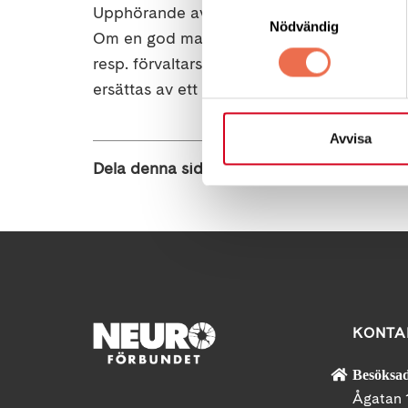
Samtyckesval
Upphörande av godmanskap eller förvalta
Nödvändig
Om en god man inte längre behövs ska 
resp. förvaltarskap ska upphöra fattas av t
ersättas av ett godmanskap.
Avvisa
Dela denna sida:
KONTA
Besöksad
Ågatan 