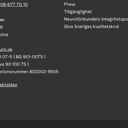
Press
:
08-677 70 10
Tillgänglighet
Neuroförbundets integritetspo
ss:
Giva Sveriges kvalitetskod
86
olna
uro.se
 07-5 | BG 901-0075 |
va 90 100 75 |
ationsnummer 802002-3605
taktsidan