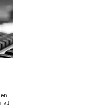
 en
 att