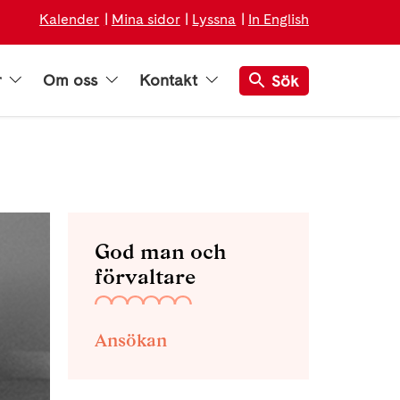
Kalender
Mina sidor
Lyssna
In English
r
Om oss
Kontakt
Sök
God man och
förvaltare
Ansökan