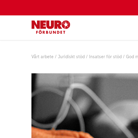
Vårt arbete
Juridiskt stöd
Insatser för stöd
God m