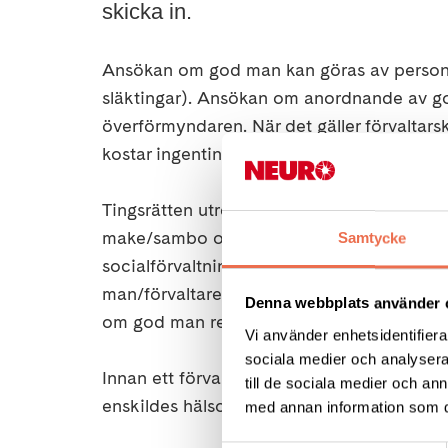
skicka in.
Ansökan om god man kan göras av persone
släktingar). Ansökan om anordnande av go
överförmyndaren. När det gäller förvaltar
kostar ingenting att göra ansökan om god m
Tingsrätten utreder ansökan om godmanskap
make/sambo och barn samt överförmyndar
Samtycke
socialförvaltningen får yttra sig om det b
man/förvaltare i ansökan lämnar överförmy
Denna webbplats använder 
om god man resp. förvaltare.
Vi använder enhetsidentifierar
sociala medier och analysera 
Innan ett förvaltarskap anordnas skall tin
till de sociala medier och a
enskildes hälsotillstånd.
med annan information som du 