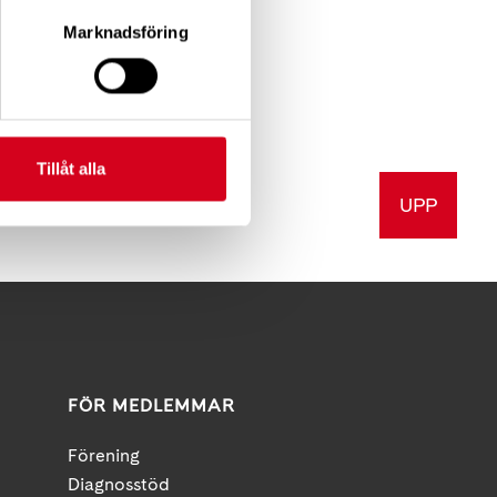
Marknadsföring
anskap
 kan
Tillåt alla
UPP
v ut
FÖR MEDLEMMAR
Förening
Diagnosstöd