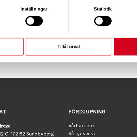
rskap
Inställningar
Statistik
godmanskapet upphöra. Beslut om upphörande av godm
ingsrätten. Detsamma gäller om förvaltarskapet i stället
Tillåt urval
Tipsa
Skri
KT
FÖRDJUPNING
Vårt arbete
ress:
Så tycker vi
12 C, 172 62 Sundbyberg