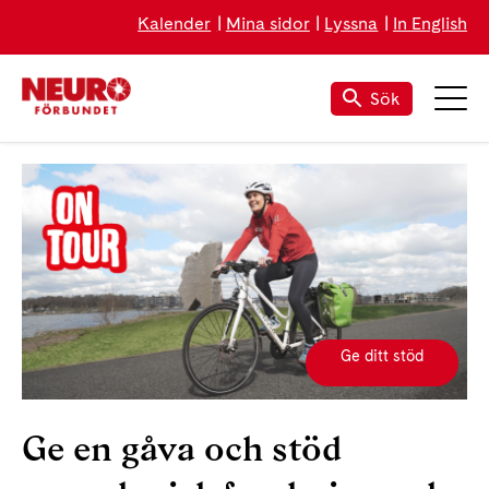
Kalender
Mina sidor
Lyssna
In English
Sök
Ge ditt stöd
Ge en gåva och stöd