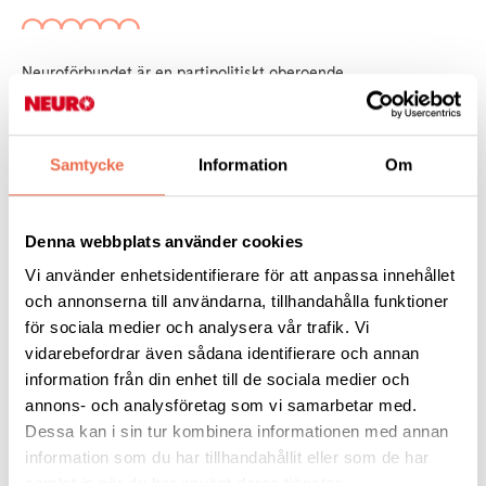
N
euroförbundet
är en partipolitiskt oberoende
intresseorganisation för människor i Sverige som lever med
neurologiska diagnoser eller symtom samt deras familj och
anhöriga. Vi finns för att ge våra medlemmar information, stöd
Samtycke
Information
Om
och framtidstro. Vårt mål är att personer som lever med
neurologiska diagnoser ska ha samma möjligheter och
rättigheter som alla andra. Utgångspunkten är att alla har rätt
Denna webbplats använder cookies
till ett värdigt liv.
Vi använder enhetsidentifierare för att anpassa innehållet
och annonserna till användarna, tillhandahålla funktioner
Neuros uppdrag består av tre delar:
för sociala medier och analysera vår trafik. Vi
vidarebefordrar även sådana identifierare och annan
Bilda opinion
information från din enhet till de sociala medier och
annons- och analysföretag som vi samarbetar med.
Dessa kan i sin tur kombinera informationen med annan
Råd och stöd
information som du har tillhandahållit eller som de har
samlat in när du har använt deras tjänster.