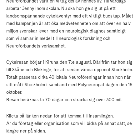
Neuroförbundet varit en viktig del av hennes liv. Till vardags
arbetar Jenny inom skolan. Nu ska hon ge sig ut på ett
landsomspännande cykeläventyr med ett viktigt budskap. Målet
med kampanjen är att öka medvetenheten om att över en halv
miljon svenskar lever med en neurologisk diagnos samtidigt
som vi samlar in medel till neurologisk forskning och
Neuroförbundets verksamhet.
Cykelresan börjar i Kiruna den 7:e augusti. Därifrån tar hon sig
till Skåne och Blekinge, för att sedan vända upp mot Stockholm.
Totalt passeras cirka 40 lokala Neuroföreningar innan hon når
sitt mål i Stockholm i samband med Polyneuropatidagen den 16
oktober.
Resan beräknas ta 70 dagar och sträcka sig över 300 mil.
Klicka på länken nedan för att komma till insamlingen.
Är du företag eller organisation som vill bidra på annat sätt, se
längre ner på sidan.