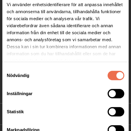
Vi använder enhetsidentifierare för att anpassa innehållet
Ågatan 12 C, 172 62 Sundbyberg
och annonserna till användarna, tillhandahålla funktioner
Telefon:
08-677 70 10
för sociala medier och analysera vår trafik. Vi
vidarebefordrar även sådana identifierare och annan
Postadress:
information från din enhet till de sociala medier och
Box 4086
annons- och analysföretag som vi samarbetar med.
171 04 Solna
Dessa kan i sin tur kombinera informationen med annan
information som du har tillhandahållit eller som de har
info@neuro.se
samlat in när du har använt deras tjänster.
PG 90 10 07-5 | BG 901-0075 | Swishgåva 90 100
Samtyckesval
75 | Organisationsnummer 802002-3605
Nödvändig
Till kontaktsidan
Inställningar
Statistik
FÖRDJUPNING
Marknadsföring