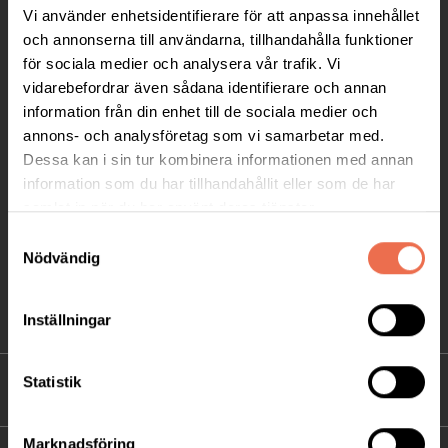
Vi använder enhetsidentifierare för att anpassa innehållet
Ågatan 12 C, 172 62 Sundbyberg
och annonserna till användarna, tillhandahålla funktioner
Telefon:
08-677 70 10
för sociala medier och analysera vår trafik. Vi
vidarebefordrar även sådana identifierare och annan
Postadress:
information från din enhet till de sociala medier och
Box 4086
annons- och analysföretag som vi samarbetar med.
171 04 Solna
Dessa kan i sin tur kombinera informationen med annan
information som du har tillhandahållit eller som de har
info@neuro.se
samlat in när du har använt deras tjänster.
PG 90 10 07-5 | BG 901-0075 | Swishgåva 90 100
Samtyckesval
75 | Organisationsnummer 802002-3605
Nödvändig
Till kontaktsidan
Inställningar
Statistik
FÖRDJUPNING
Marknadsföring