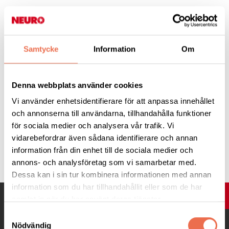
Vi bjuder på smörgåstårta och kaffe med dopp.
Anmälan senast 17 mars till kansliet.
Samtycke
Information
Om
Telefon/sms/telefonsvarare: 0733-640355
eller
mail: trollhattan-vanersborg@neuro.se
Denna webbplats använder cookies
Vi använder enhetsidentifierare för att anpassa innehållet
Hjärtligt välkomna!
och annonserna till användarna, tillhandahålla funktioner
för sociala medier och analysera vår trafik. Vi
vidarebefordrar även sådana identifierare och annan
Tipsa
information från din enhet till de sociala medier och
annons- och analysföretag som vi samarbetar med.
Dessa kan i sin tur kombinera informationen med annan
information som du har tillhandahållit eller som de har
UPP
samlat in när du har använt deras tjänster.
Samtyckesval
Nödvändig