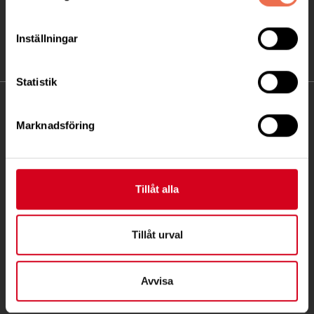
Inställningar
Statistik
KONTAKT
Marknadsföring
Besöksadress:
Ågatan 12 C, 172 62 Sundbyberg
Telefon:
08-677 70 10
Tillåt alla
Postadress:
Box 4086
Tillåt urval
171 04 Solna
Avvisa
info@neuro.se
PG 90 10 07-5 | BG 901-0075 | Swishgåva 90 100