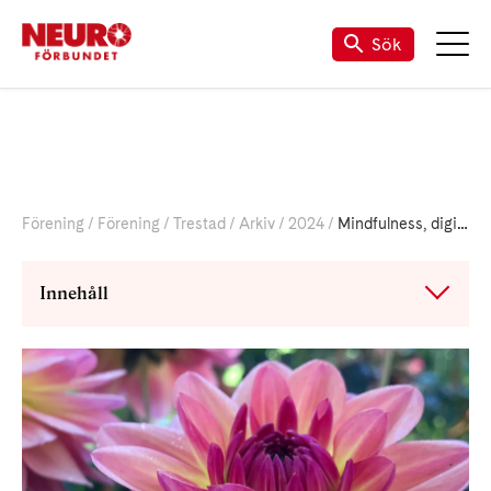
Sök
Förening
Förening
Trestad
Arkiv
2024
Mindfulness, digitalt online 29/4 kl. 19-20
Innehåll